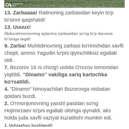
13. Zarbaaaa!
Ratinoning zarbasidan keyin to'p
to'sinni qaqshatdi!
13. Uuuux!
Abdurahmonovning aylanma zarbasidan so'ng to'p darvoza
to'siniga tegdi!
9. Zarba!
Muhitdinovning zarbasi ko'rinishidan xavfli
chiqdi, ammo Yagudin to'pni qiyinchiliksiz egallab
oldi.
7.
Bozorov 16 ni chizig'i ustida O'rozov tomonidan
yiqitildi.
"Dinamo" vakiliga sariq kartochka
ko'rsatildi.
4.
"Dinamo" himoyachilari Bozorovga nisbatan
qoidani buzdi.
2.
O'rmonjonovning yaxshi pasidan so'ng
Hojimirzaev to'pni egallab olishga qiynaldi, aks
holda juda xavfli vaziyat kuzatilishi mumkin edi.
1. Uchrashuv boshlandi!