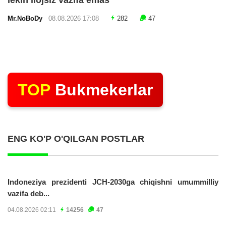
lekin ilojsiz vazifa emas"
Mr.NoBoDy
08.08.2026 17:08
282
47
TOP
Bukmekerlar
ENG KO'P O'QILGAN POSTLAR
Indoneziya prezidenti JCH-2030ga chiqishni umummilliy
vazifa deb...
04.08.2026 02:11
14256
47