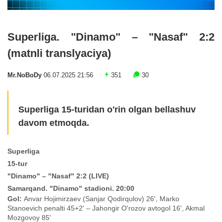
Superliga. "Dinamo" – "Nasaf" 2:2
(matnli translyaciya)
Mr.NoBoDy
06.07.2025 21:56
351
30
Superliga 15-turidan o'rin olgan bellashuv
davom etmoqda.
Superliga
15-tur
"Dinamo" – "Nasaf" 2:2 (LIVE)
Samarqand. "Dinamo" stadioni. 20:00
Gol:
Anvar Hojimirzaev (Sanjar Qodirqulov) 26', Marko
Stanoevich penalti 45+2' – Jahongir O'rozov avtogol 16', Akmal
Mozgovoy 85'