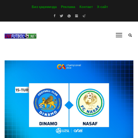
Биз ҳақимизда
Реклама
Контакт
Х-сайт