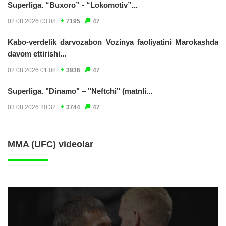
Superliga. “Buxoro” - “Lokomotiv”...
02.08.2026 03:08
7195
47
Kabo-verdelik darvozabon Vozinya faoliyatini Marokashda
davom ettirishi...
02.08.2026 01:08
3936
47
Superliga. "Dinamo" – "Neftchi" (matnli...
03.08.2026 20:32
3744
47
MMA (UFC) videolar