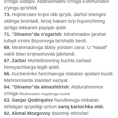
o'rniga Sidiqov, Abdiraxmatov o'rniga Eshmurodov
o'yinga qo'shildi.
73.
Hojimirzaev to'pni olib qo'yib, darhol sherigini
oldinga boshladi, biroq hakam to'p hujumchining
qo'liga tekkanini payqab qoldi.
71. "Dinamo"da o'zgarish
: Mirahmadov jarohat
tufayli o'rnini Bozorovga bo'shatib berdi.
69.
Mirahmadovga tibbiy yordam zarur. U "Nasaf"
vakili bilan to'qnashuvda jabrlandi.
67. Zarba!
Muhitdinovning kuchla zarbasi
himoyachilarga tegib qoldi.
66.
Kucherenko Norchaevga nisbatan qoidani buzdi.
Mehmonlarda standart vaziyat.
64. "Dinamo"da almashtirish
: Abdurahmonov
o'rniga
Mirahmadov maydonga tushdi.
63. Sanjar Qodirqulov
Nurulloevga nisbatan
ishlatgan qo'polligi uchun
sariq kartochka oldi.
62. Akmal Mozgovoy
davomiy etirozlari