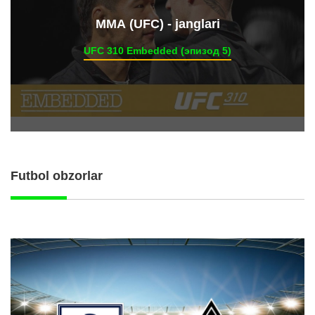
ММА (UFC) - janglari
UFC 310 Embedded (эпизод 5)
Futbol obzorlar