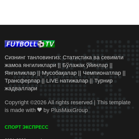
Сизнинг танловингиз: Статистика ва севимли
жамоа янгиликлари || Бўлажак ўйинлар ||
Янгиликлар || Мусобақалар || Чемпионатлар ||
Трансферлар || LIVE натижалар || Турнир
жадваллари
Copyright ©
2026 All rights reserved | This template
is made with
by
PlusMaxGroup
СПОРТ ЭКСПРЕСС