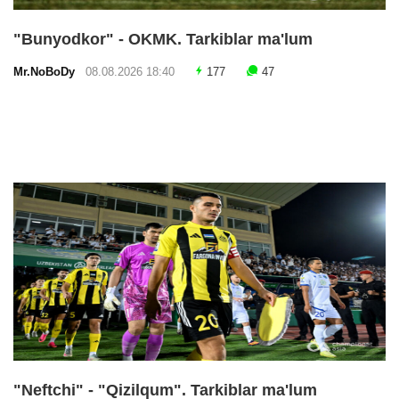
"Bunyodkor" - OKMK. Tarkiblar ma'lum
Mr.NoBoDy
08.08.2026 18:40
177
47
"Neftchi" - "Qizilqum". Tarkiblar ma'lum