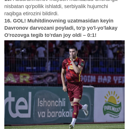
nisbatan qo'pollik ishlatdi, serbiyalik hujumchi
raqibga etirozini bildirdi.
16. GOL! Muhitdinovning uzatmasidan keyin
Davronov darvozani poyladi, to'p yo'l-yo'lakay
O'rozovga tegib to'rdan joy oldi – 0:1!