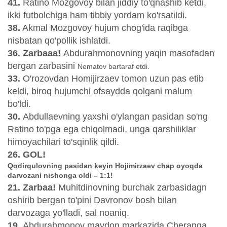
41.
Ratino Mozgovoy bilan jiddiy to'qnashib ketdi,
ikki futbolchiga ham tibbiy yordam ko'rsatildi.
38.
Akmal Mozgovoy hujum chog'ida raqibga
nisbatan qo'pollik ishlatdi.
36. Zarbaaa!
Abdurahmonovning yaqin masofadan
bergan zarbasini
Nematov bartaraf etdi.
33.
O'rozovdan Homijirzaev tomon uzun pas etib
keldi, biroq hujumchi ofsaydda qolgani malum
bo'ldi.
30.
Abdullaevning yaxshi o'ylangan pasidan so'ng
Ratino to'pga ega chiqolmadi, unga qarshiliklar
himoyachilari to'sqinlik qildi.
26. GOL!
Qodirqulovning pasidan keyin Hojimirzaev chap oyoqda
darvozani nishonga oldi – 1:1!
21. Zarbaa!
Muhitdinovning burchak zarbasidagn
oshirib bergan to'pini Davronov bosh bilan
darvozaga yo'lladi, sal noaniq.
19.
Abdurahmonov maydon markazida Cheranga