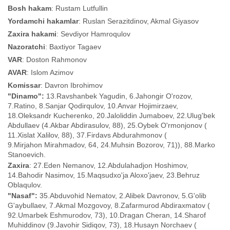
Bosh hakam
: Rustam Lutfullin
Yordamchi hakamlar
: Ruslan Serazitdinov, Akmal Giyasov
Zaxira hakami
: Sevdiyor Hamroqulov
Nazoratchi
: Baxtiyor Tagaev
VAR
: Doston Rahmonov
AVAR
: Islom Azimov
Komissar
: Davron Ibrohimov
"Dinamo":
13.Ravshanbek Yagudin, 6.Jahongir O'rozov,
7.Ratino, 8.Sanjar Qodirqulov, 10.Anvar Hojimirzaev,
18.Oleksandr Kucherenko, 20.Jaloliddin Jumaboev, 22.Ulug'bek
Abdullaev (
4.Akbar Abdirasulov, 88)
, 25.Oybek O'rmonjonov (
11.Xislat Xalilov, 88)
, 37.Firdavs Abdurahmonov (
9.Mirjahon Mirahmadov, 64,
24.Muhsin Bozorov, 71)
)
, 88.Marko
Stanoevich.
Zaxira
: 27.Eden Nemanov, 12.Abdulahadjon Hoshimov,
14.Bahodir Nasimov, 15.Maqsudxo'ja Aloxo'jaev, 23.Behruz
Oblaqulov.
"Nasaf":
35.Abduvohid Nematov, 2.Alibek Davronov, 5.G'olib
G'aybullaev, 7.Akmal Mozgovoy, 8.Zafarmurod Abdiraxmatov (
92.Umarbek Eshmurodov, 73)
, 10.Dragan Cheran, 14.Sharof
Muhiddinov (
9.Javohir Sidiqov, 73)
, 18.Husayn Norchaev (