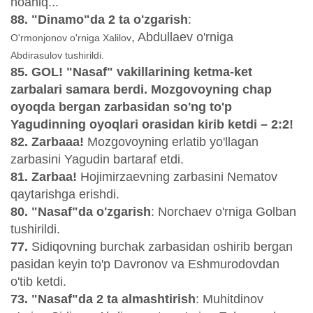
noaniq...
88. "Dinamo"da 2 ta o'zgarish
:
, Abdullaev o'rniga
O'rmonjonov o'rniga Xalilov
Abdirasulov tushirildi.
85. GOL! "Nasaf" vakillarining ketma-ket
zarbalari samara berdi. Mozgovoyning chap
oyoqda bergan zarbasidan so'ng to'p
Yagudinning oyoqlari orasidan kirib ketdi – 2:2!
82. Zarbaaa!
Mozgovoyning erlatib yo'llagan
zarbasini Yagudin bartaraf etdi.
81. Zarbaa!
Hojimirzaevning zarbasini Nematov
qaytarishga erishdi.
80. "Nasaf"da o'zgarish
: Norchaev o'rniga Golban
tushirildi.
77.
Sidiqovning burchak zarbasidan oshirib bergan
pasidan keyin to'p Davronov va Eshmurodovdan
o'tib ketdi.
73. "Nasaf"da 2 ta almashtirish
: Muhitdinov