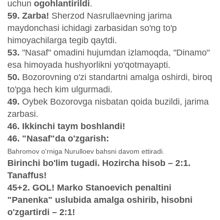
uchun
ogohlantirildi
.
59. Zarba!
Sherzod Nasrullaevning jarima
maydonchasi ichidagi zarbasidan so'ng to'p
himoyachilarga tegib qaytdi.
53.
"Nasaf" omadini hujumdan izlamoqda, "Dinamo"
esa himoyada hushyorlikni yo'qotmayapti.
50.
Bozorovning o'zi standartni amalga oshirdi, biroq
to'pga hech kim ulgurmadi.
49.
Oybek Bozorovga nisbatan qoida buzildi, jarima
zarbasi.
46. Ikkinchi taym boshlandi!
46. "Nasaf"da o'zgarish:
Bahromov o'rniga Nurulloev bahsni davom ettiradi.
Birinchi bo'lim tugadi. Hozircha hisob – 2:1.
Tanaffus!
45+2. GOL! Marko Stanoevich penaltini
"Panenka" uslubida amalga oshirib, hisobni
o'zgartirdi – 2:1!