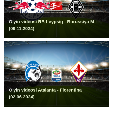
O'yin videosi RB Leypsig - Borussiya M
(09.11.2024)
O'yin videosi Atalanta - Fiorentina
(02.06.2024)