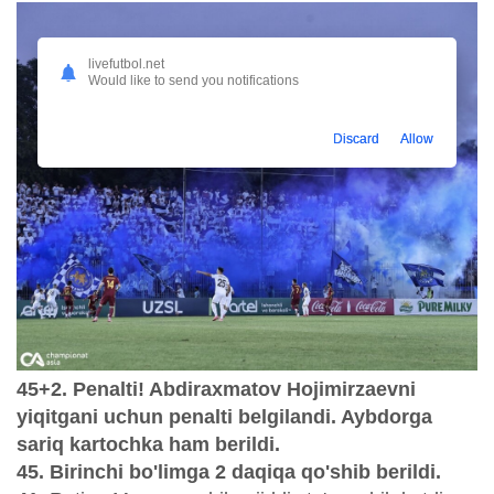
livefutbol.net
Would like to send you notifications
Discard
Allow
45+2. Penalti! Abdiraxmatov Hojimirzaevni
yiqitgani uchun penalti belgilandi. Aybdorga
sariq kartochka ham berildi.
45. Birinchi bo'limga 2 daqiqa qo'shib berildi.