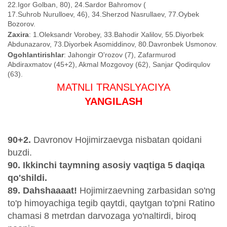
22.Igor Golban, 80)
, 24.Sardor Bahromov (
17.Suhrob Nurulloev, 46)
, 34.Sherzod Nasrullaev, 77.Oybek
Bozorov.
Zaxira
: 1.Oleksandr Vorobey, 33.Bahodir Xalilov, 55.Diyorbek
Abdunazarov, 73.Diyorbek Asomiddinov, 80.Davronbek Usmonov.
Ogohlantirishlar
: Jahongir O'rozov (7), Zafarmurod
Abdiraxmatov (45+2), Akmal Mozgovoy (62), Sanjar Qodirqulov
(63).
MATNLI TRANSLYACIYA
YANGILASH
9
0+2.
Davronov Hojimirzaevga nisbatan qoidani
buzdi.
90. Ikkinchi taymning asosiy vaqtiga 5 daqiqa
qo'shildi.
89. Dahshaaaat!
Hojimirzaevning zarbasidan so'ng
to'p himoyachiga tegib qaytdi, qaytgan to'pni Ratino
chamasi 8 metrdan darvozaga yo'naltirdi, biroq