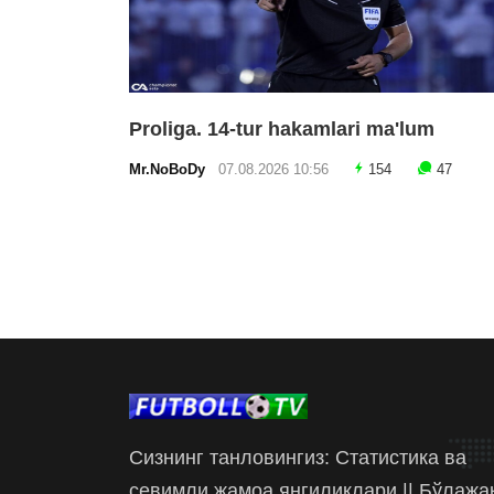
Proliga. 14-tur hakamlari ma'lum
Mr.NoBoDy
07.08.2026 10:56
154
47
Сизнинг танловингиз: Статистика ва
севимли жамоа янгиликлари || Бўлажа