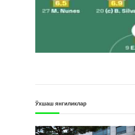
Ўхшаш янгиликлар