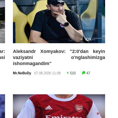
r:
Aleksandr Xomyakov: "2:0'dan keyin
asi
vaziyatni o'nglashimizga
ishonmagandim"
Mr.NoBoDy
07.08.2026 11:08
510
47