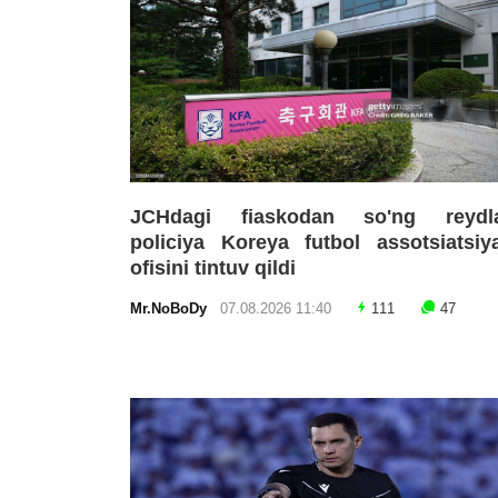
JCHdagi fiaskodan so'ng reydla
policiya Koreya futbol assotsiatsiy
ofisini tintuv qildi
Mr.NoBoDy
07.08.2026 11:40
111
47