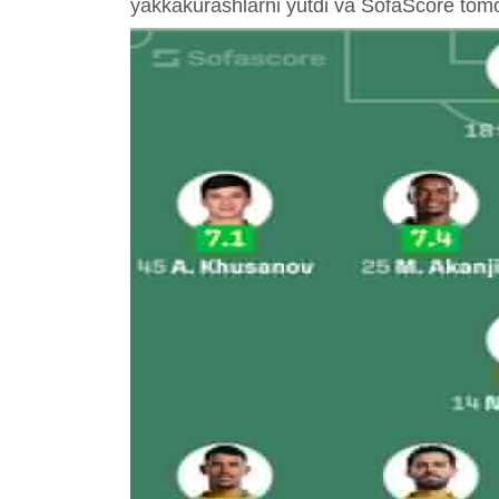
yakkakurashlarni yutdi va SofaScore tomoni