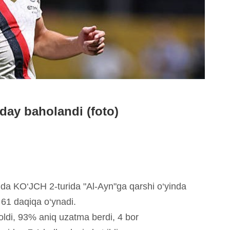
day baholandi (foto)
da KO‘JCH 2-turida "Al-Ayn"ga qarshi o‘yinda
 61 daqiqa o‘ynadi.
ldi, 93% aniq uzatma berdi, 4 bor