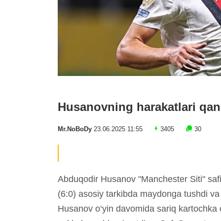
Husanovning harakatlari qan
Mr.NoBoDy
23.06.2025 11:55
3405
30
Abduqodir Husanov "Manchester Siti" safi
(6:0) asosiy tarkibda maydonga tushdi va
Husanov o‘yin davomida sariq kartochka o