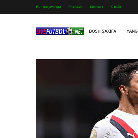
Биз ҳақимизда
Реклама
Контакт
Х-сайт
BOSH SAXIFA
YANG