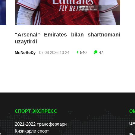
"Arsenal" Emirates bilan shartnomani
uzaytirdi
Mr.NoBoDy
07.08.2026 10:24
540
47
СПОРТ ЭКСПРЕСС
О
UF
2021-2022 трансферлари
Қизиқарли спорт
к
Fu