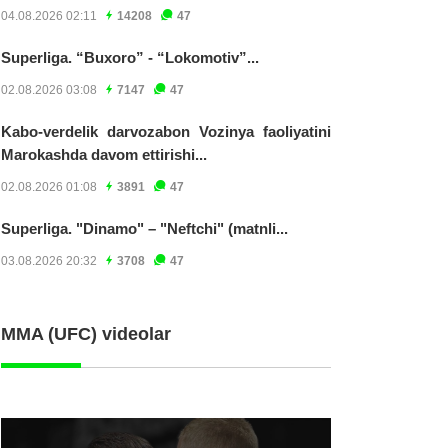
04.08.2026 02:11
14208
47
Superliga. “Buxoro” - “Lokomotiv”...
02.08.2026 03:08
7147
47
Kabo-verdelik darvozabon Vozinya faoliyatini
Marokashda davom ettirishi...
02.08.2026 01:08
3891
47
Superliga. "Dinamo" – "Neftchi" (matnli...
03.08.2026 20:32
3708
47
MMA (UFC) videolar