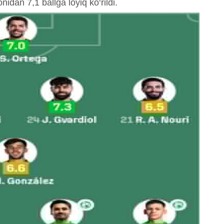
dan 7,1 ballga loyiq ko‘rildi.