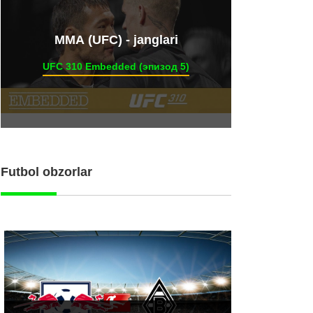
ММА (UFC) - janglari
UFC 310 Embedded (эпизод 5)
Futbol obzorlar