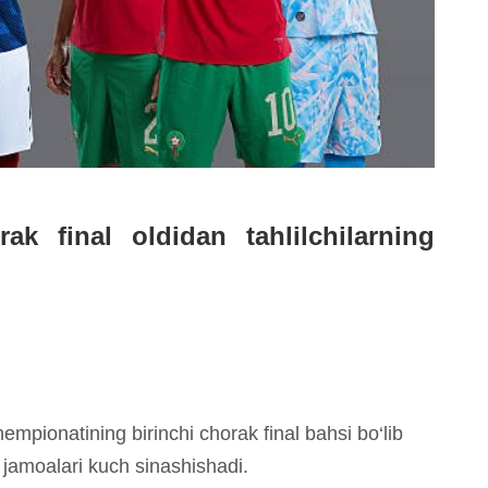
k final oldidan tahlilchilarning
hempionatining birinchi chorak final bahsi bo‘lib
jamoalari kuch sinashishadi.