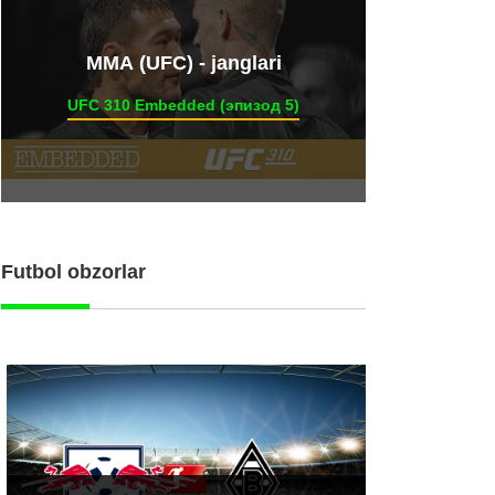
ММА (UFC) - janglari
UFC 310 Embedded (эпизод 5)
Futbol obzorlar