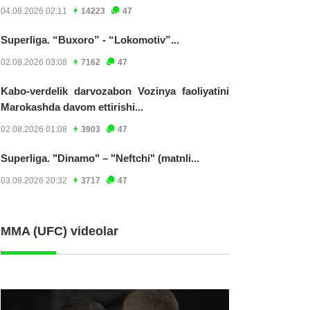
04.08.2026 02:11
14223
47
Superliga. “Buxoro” - “Lokomotiv”...
02.08.2026 03:08
7162
47
Kabo-verdelik darvozabon Vozinya faoliyatini
Marokashda davom ettirishi...
02.08.2026 01:08
3903
47
Superliga. "Dinamo" – "Neftchi" (matnli...
03.08.2026 20:32
3717
47
MMA (UFC) videolar