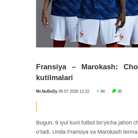
Fransiya – Marokash: Chora
kutilmalari
Mr.NoBoDy
09.07.2026 12:22
94
30
Bugun, 9 iyul kuni futbol bo‘yicha jahon c
o‘tadi. Unda Fransiya va Marokash terma 