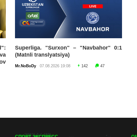
":
Superliga. "Surxon" – "Navbahor" 0:1
va
(Matnli translyatsiya)
ov
Mr.NoBoDy
07.08.2026 19:08
142
47
СПОРТ ЭКСПРЕСС
О