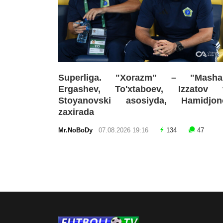
Superliga. "Xorazm" – "Mashal
Ergashev, To'xtaboev, Izzatov 
Stoyanovski asosiyda, Hamidjon
zaxirada
Mr.NoBoDy
07.08.2026 19:16
134
47