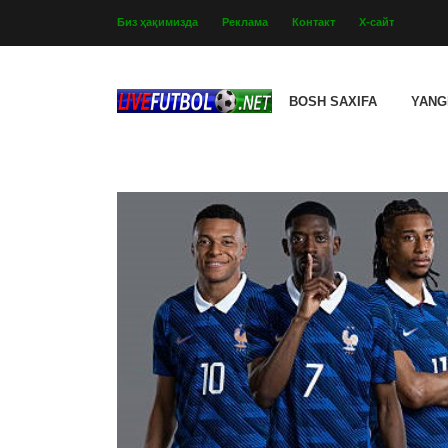
Биз ҳақимизда
Реклама
Контакт
Х-сайт
BOSH SAXIFA
YANG