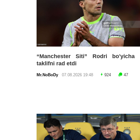
“Manchester Siti” Rodri bo'yicha i
taklifni rad etdi
Mr.NoBoDy
07.08.2026 19:48
924
47