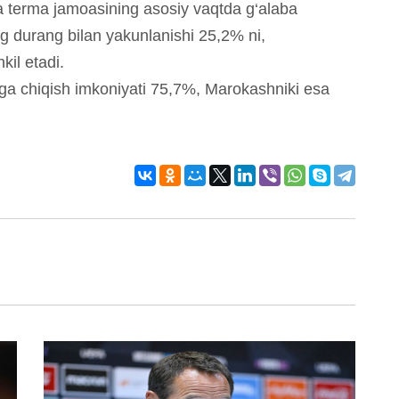
ya terma jamoasining asosiy vaqtda g‘alaba
g durang bilan yakunlanishi 25,2% ni,
il etadi.
ga chiqish imkoniyati 75,7%, Marokashniki esa