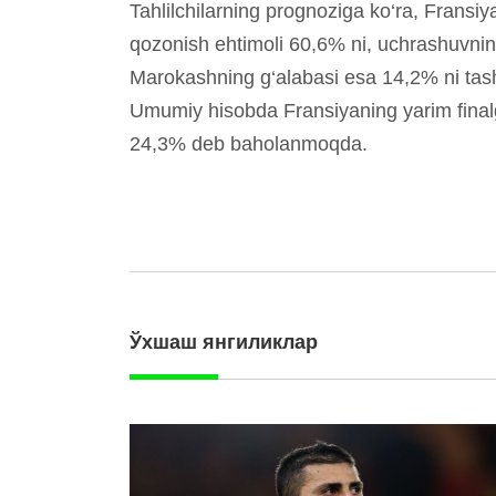
Tahlilchilarning prognoziga ko‘ra, Fransi
qozonish ehtimoli 60,6% ni, uchrashuvnin
Marokashning g‘alabasi esa 14,2% ni tashk
Umumiy hisobda Fransiyaning yarim final
24,3% deb baholanmoqda.
Ўхшаш янгиликлар