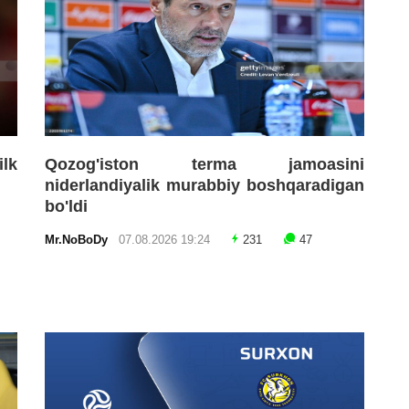
lk
Qozog'iston terma jamoasini
niderlandiyalik murabbiy boshqaradigan
bo'ldi
Mr.NoBoDy
07.08.2026 19:24
231
47