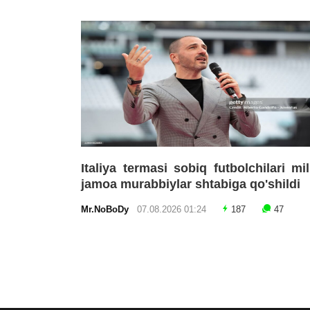
Italiya termasi sobiq futbolchilari mil
jamoa murabbiylar shtabiga qo'shildi
Mr.NoBoDy
07.08.2026 01:24
187
47