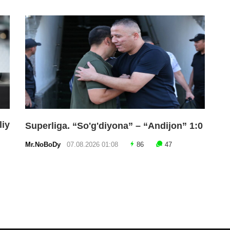
liy
Superliga. “So'g'diyona” – “Andijon” 1:0
Mr.NoBoDy
07.08.2026 01:08
86
47