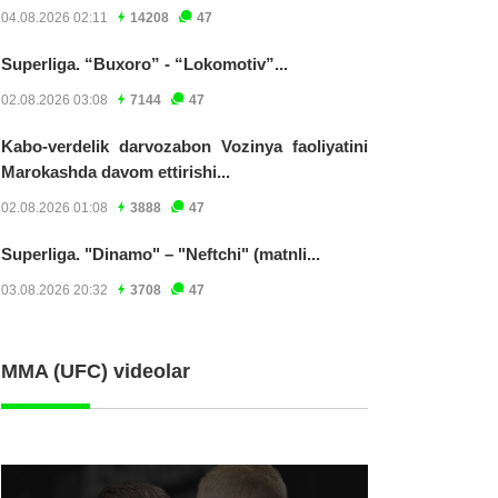
04.08.2026 02:11
14208
47
Superliga. “Buxoro” - “Lokomotiv”...
02.08.2026 03:08
7144
47
Kabo-verdelik darvozabon Vozinya faoliyatini
Marokashda davom ettirishi...
02.08.2026 01:08
3888
47
Superliga. "Dinamo" – "Neftchi" (matnli...
03.08.2026 20:32
3708
47
MMA (UFC) videolar