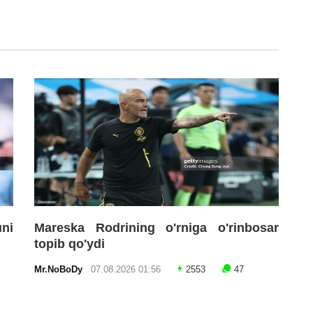
uni
Mareska Rodrining o'rniga o'rinbosar
topib qo'ydi
Mr.NoBoDy
07.08.2026 01:56
2553
47