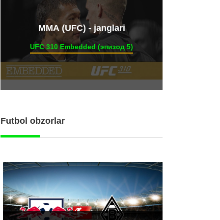
ММА (UFC) - janglari
UFC 310 Embedded (эпизод 5)
Futbol obzorlar