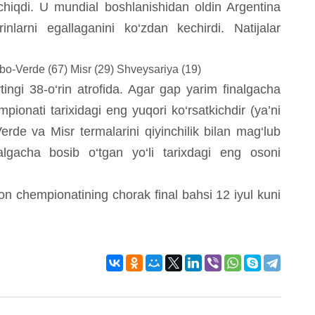
ib chiqdi. U mundial boshlanishidan oldin Argentina
inlarni egallaganini ko‘zdan kechirdi. Natijalar
bo-Verde (67)
Misr (29)
Shveysariya (19)
tingi 38-o‘rin atrofida. Agar gap yarim finalgacha
ionati tarixidagi eng yuqori ko‘rsatkichdir (ya’ni
erde va Misr termalarini qiyinchilik bilan mag‘lub
algacha bosib o‘tgan yo‘li tarixdagi eng osoni
on chempionatining chorak final bahsi 12 iyul kuni