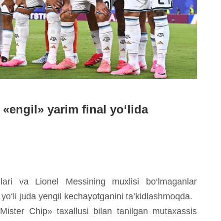
«engil» yarim final yo‘lida
lari va Lionel Messining muxlisi bo‘lmaganlar
yo‘li juda yengil kechayotganini ta’kidlashmoqda.
«Mister Chip» taxallusi bilan tanilgan mutaxassis