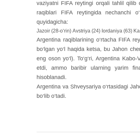
vaziyatni FIFA reytingi orqali tahlil qil
raqiblari FIFA reytingida nechanchi o‘r
quyidagicha:
Jazoir (28-o‘rin)
Avstriya (24)
Iordaniya (63)
Ka
Argentina raqiblarining o‘rtacha FIFA rey
bo‘lgan yo‘l haqida ketsa, bu Jahon chemp
eng oson yo‘l). To‘g‘ri, Argentina Kabo-V
etdi, ammo baribir ularning yarim fin
hisoblanadi.
Argentina va Shveysariya o‘rtasidagi Jah
bo‘lib o‘tadi.