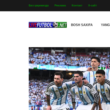
Биз ҳақимизда
Реклама
Контакт
Х-сайт
BOSH SAXIFA
YANG