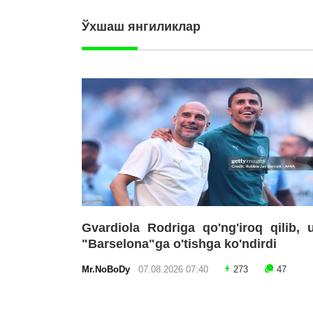
Ўхшаш янгиликлар
Gvardiola Rodriga qo'ng'iroq qilib, 
"Barselona"ga o'tishga ko'ndirdi
Mr.NoBoDy
07.08.2026 07:40
273
47