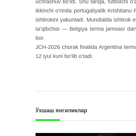
uchrashuv bo‘ldi. Shu tariqa, futbolchi o‘
ikkinchi o‘rinda portugaliyalik Krishtianu
ishtirokini yakunladi. Mundialda ishtirok
ta’qibchisi — Belgiya terma jamoasi dar
bor.
JCH-2026 chorak finalida Argentina terma
12 iyul kuni bo‘lib o‘tadi.
Ўхшаш янгиликлар