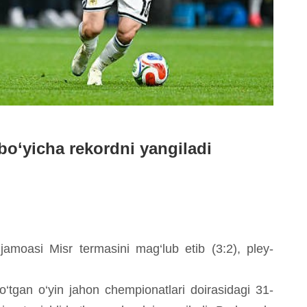
bo‘yicha rekordni yangiladi
jamoasi Misr termasini mag‘lub etib (3:2), pley-
‘tgan o‘yin jahon chempionatlari doirasidagi 31-