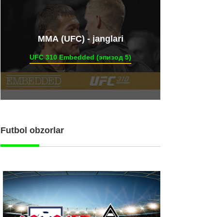
ММА (UFC) - janglari
UFC 310 Embedded (эпизод 5)
Futbol obzorlar