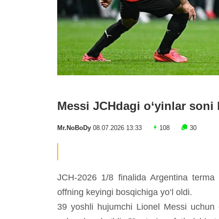
Messi JCHdagi o‘yinlar soni 
Mr.NoBoDy
08.07.2026 13:33
108
30
JCH-2026 1/8 finalida Argentina terma 
offning keyingi bosqichiga yo‘l oldi.
39 yoshli hujumchi Lionel Messi uchun o