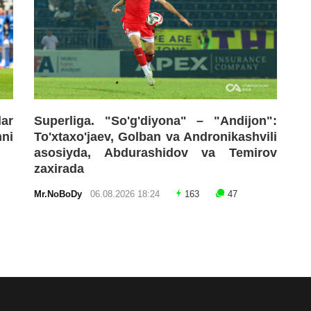
lar
Superliga. "So'g'diyona" – "Andijon":
mni
To'xtaxo'jaev, Golban va Andronikashvili
asosiyda, Abdurashidov va Temirov
zaxirada
Mr.NoBoDy
06.08.2026 18:24
163
47