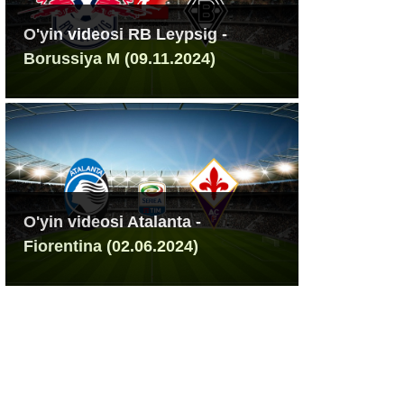
O'yin videosi RB Leypsig -
Borussiya M (09.11.2024)
O'yin videosi Atalanta -
Fiorentina (02.06.2024)