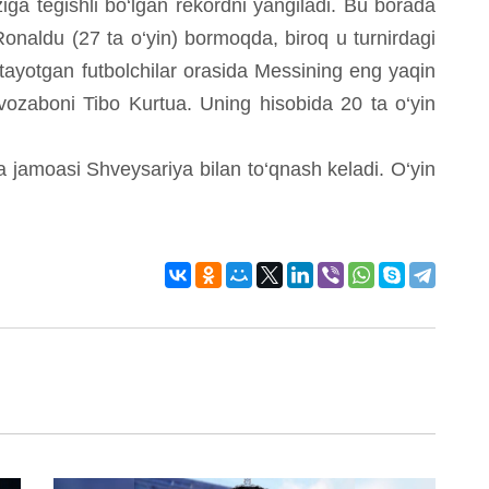
ziga tegishli bo‘lgan rekordni yangiladi. Bu borada
 Ronaldu (27 ta o‘yin) bormoqda, biroq u turnirdagi
 etayotgan futbolchilar orasida Messining eng yaqin
vozaboni Tibo Kurtua. Uning hisobida 20 ta o‘yin
 jamoasi Shveysariya bilan to‘qnash keladi. O‘yin