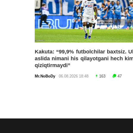
Kakuta: “99,9% futbolchilar baxtsiz. U
aslida nimani his qilayotgani hech ki
qiziqtirmaydi”
Mr.NoBoDy
06.08.2026 18:48
163
47