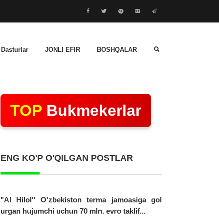
 Dasturlar
JONLI EFIR
BOSHQALAR
TOP
Bukmekerlar
ENG KO'P O'QILGAN POSTLAR
"Al Hilol" O'zbekiston terma jamoasiga gol
urgan hujumchi uchun 70 mln. evro taklif...