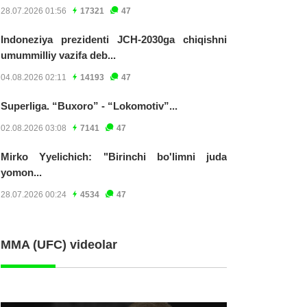
28.07.2026 01:56
17321
47
Indoneziya prezidenti JCH-2030ga chiqishni
umummilliy vazifa deb...
04.08.2026 02:11
14193
47
Superliga. “Buxoro” - “Lokomotiv”...
02.08.2026 03:08
7141
47
Mirko Yyelichich: "Birinchi bo'limni juda
yomon...
28.07.2026 00:24
4534
47
MMA (UFC) videolar