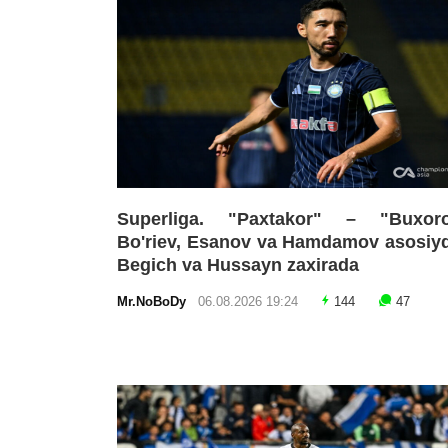
Superliga. "Paxtakor" – "Buxoro
Bo'riev, Esanov va Hamdamov asosiy
Begich va Hussayn zaxirada
Mr.NoBoDy
06.08.2026 19:24
144
47