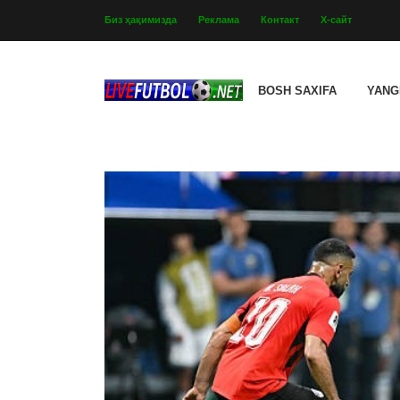
Биз ҳақимизда
Реклама
Контакт
Х-сайт
BOSH SAXIFA
YANG