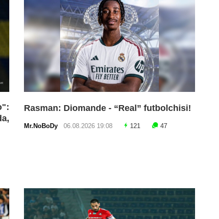
":
Rasman: Diomande - “Real” futbolchisi!
da,
Mr.NoBoDy
06.08.2026 19:08
121
47