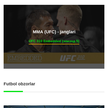
ММА (UFC) - janglari
UFC 310 Embedded (эпизод 5)
Futbol obzorlar