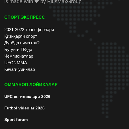
is made with
by
PlusMaxGroup
СПОРТ ЭКСПРЕСС
2021-2022 трансферлари
Қизиқарли спорт
Дунёда нима гап?
Бугунги ТВ-да
Чемпионатлар
UFC \ ММА
Кечаги ўйинлар
ОММАБОП ЛОЙИХАЛАР
UFC янгиликлари 2026
Futbol videolar 2026
Sport forum