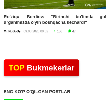
Ro'ziqul Berdiev: "Birinchi bo'limda gol
urganimizda o'yin boshqacha kechardi"
Mr.NoBoDy
09.08.2026 00:32
186
47
TOP
Bukmekerlar
ENG KO'P O'QILGAN POSTLAR