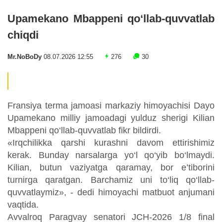
Upamekano Mbappeni qo‘llab-quvvatlab
chiqdi
Mr.NoBoDy
08.07.2026 12:55
276
30
Fransiya terma jamoasi markaziy himoyachisi Dayo
Upamekano milliy jamoadagi yulduz sherigi Kilian
Mbappeni qo‘llab-quvvatlab fikr bildirdi.
«Irqchilikka qarshi kurashni davom ettirishimiz
kerak. Bunday narsalarga yo‘l qo‘yib bo‘lmaydi.
Kilian, butun vaziyatga qaramay, bor e’tiborini
turnirga qaratgan. Barchamiz uni to‘liq qo‘llab-
quvvatlaymiz», - dedi himoyachi matbuot anjumani
vaqtida.
Avvalroq Paragvay senatori JCH-2026 1/8 final