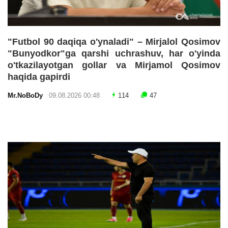
"Futbol 90 daqiqa o'ynaladi" – Mirjalol Qosimov
"Bunyodkor"ga qarshi uchrashuv, har o'yinda
o'tkazilayotgan gollar va Mirjamol Qosimov
haqida gapirdi
Mr.NoBoDy
09.08.2026 00:48
114
47