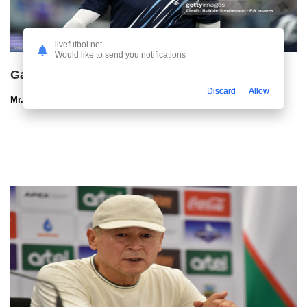
livefutbol.net
Would like to send you notifications
Gallaxerga yangi da'vogar paydo bo'ldi
Discard
Allow
Mr.NoBoDy
09.08.2026 00:56
149
47