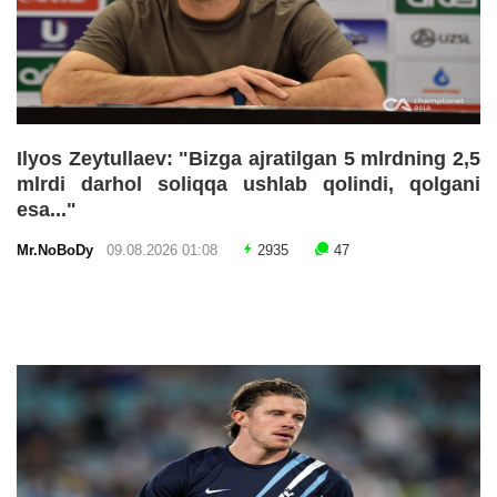
Ilyos Zeytullaev: "Bizga ajratilgan 5 mlrdning 2,5
mlrdi darhol soliqqa ushlab qolindi, qolgani
esa..."
Mr.NoBoDy
09.08.2026 01:08
2935
47