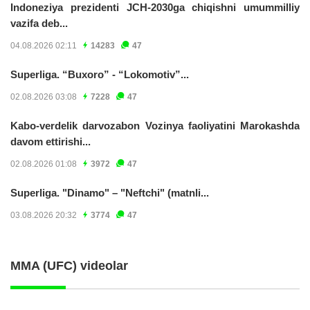
Indoneziya prezidenti JCH-2030ga chiqishni umummilliy
vazifa deb...
04.08.2026 02:11
14283
47
Superliga. “Buxoro” - “Lokomotiv”...
02.08.2026 03:08
7228
47
Kabo-verdelik darvozabon Vozinya faoliyatini Marokashda
davom ettirishi...
02.08.2026 01:08
3972
47
Superliga. "Dinamo" – "Neftchi" (matnli...
03.08.2026 20:32
3774
47
MMA (UFC) videolar