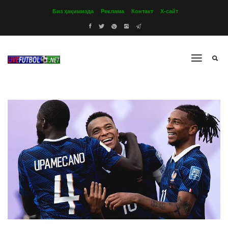
Биз ҳақимизда
Реклама
Контакт
Х-сайт