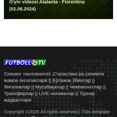
O'yin videosi Atalanta - Fiorentina
(02.06.2024)
Сизнинг танловингиз: Статистика ва севимли
жамоа янгиликлари || Бўлажак ўйинлар ||
Янгиликлар || Мусобақалар || Чемпионатлар ||
Трансферлар || LIVE натижалар || Турнир
жадваллари
Copyright ©
2026 All rights reserved | This template