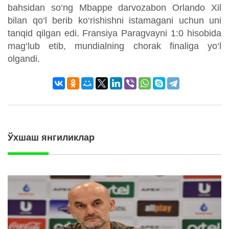
bahsidan so‘ng Mbappe darvozabon Orlando Xil
bilan qo‘l berib ko‘rishishni istamagani uchun uni
tanqid qilgan edi. Fransiya Paragvayni 1:0 hisobida
mag‘lub etib, mundialning chorak finaliga yo‘l
olgandi.
Ўхшаш янгиликлар