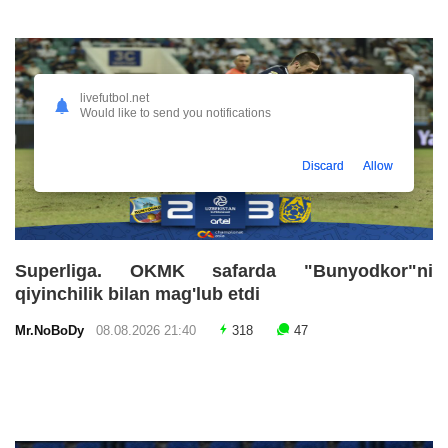
livefutbol.net
Would like to send you notifications
Discard
Allow
Superliga. OKMK safarda "Bunyodkor"ni
qiyinchilik bilan mag'lub etdi
Mr.NoBoDy
08.08.2026 21:40
318
47