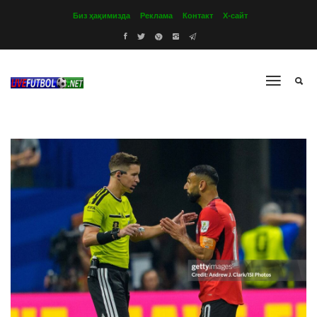
Биз ҳақимизда
Реклама
Контакт
Х-сайт