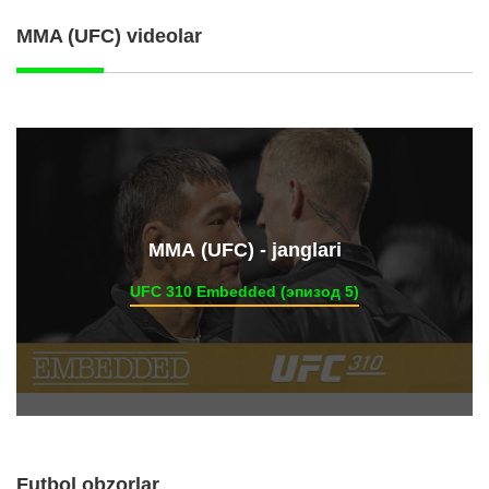
MMA (UFC) videolar
ММА (UFC) - janglari
UFC 310 Embedded (эпизод 5)
Futbol obzorlar