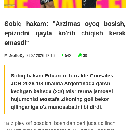
Sobiq hakam: "Arzimas oyoq bosish,
epizodni qayta ko'rib chiqish kerak
emasdi"
Mr.NoBoDy
08.07.2026 12:16
542
30
Sobiq hakam Eduardo Iturralde Gonsales
JCH-2026 1/8 finalida Argentinaga qarshi
kechgan bahsda (2:3) Misr terma jamoasi
hujumchisi Mostafa Zikoning goli bekor
qilinganiga o'z munosabatini bildirdi.
"Biz pley-off bosqichi boshidan beri juda tiqilinch