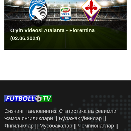
O'yin videosi Atalanta - Fiorentina
(02.06.2024)
Сизнинг танловингиз: Статистика ва севимли
жамоа янгиликлари || Бўлажак ўйинлар ||
Янгиликлар || Мусобақалар || Чемпионатлар ||