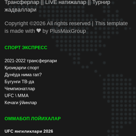
Трансферлар || LIVE натижалар || Турнир
жадваллари
Copyright ©
2026 All rights reserved | This template
is made with
by
PlusMaxGroup
СПОРТ ЭКСПРЕСС
2021-2022 трансферлари
Қизиқарли спорт
Дунёда нима гап?
Бугунги ТВ-да
Чемпионатлар
UFC \ ММА
Кечаги ўйинлар
ОММАБОП ЛОЙИХАЛАР
UFC янгиликлари 2026