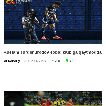
Rustam Turdimurodov sobiq klubiga qaytmoqda
Mr.NoBoDy
08.08.2026 21:24
260
47