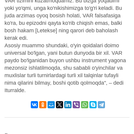
VAR tizimini kuzatmoqdamiz. Bu bizga yoqadimi
yoki yo'qmi, unga ko'nikishimizga to'g'ri keladi. Bu
juda arzimas oyoq bosish holati, VAR falsafasiga
ko'ra, bu epizodni qayta ko'rib chiqish emas, balki
bosh hakam [Letekse] ning qarori deb baholash
kerak edi.
Asosiy muammo shundaki, o'yin qoidalari doimo
universal bo'lgan, yani butun dunyoda bir xil. VAR
paydo bo'lganidan buyon ushbu instrument yagona
mezonsiz ishlatilmoqda, shu sababli o'yinchilar va
muxlislar turli turnirlardagi turli xil talqinlar tufayli
nima qilarini bilmay, boshi qotib qolmoqda", – dedi
Iturralde.