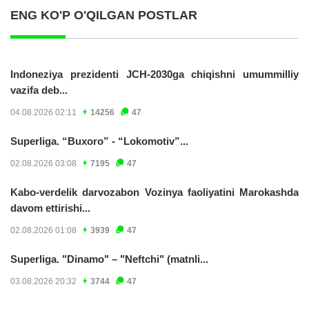
ENG KO'P O'QILGAN POSTLAR
Indoneziya prezidenti JCH-2030ga chiqishni umummilliy
vazifa deb...
04.08.2026 02:11
14256
47
Superliga. “Buxoro” - “Lokomotiv”...
02.08.2026 03:08
7195
47
Kabo-verdelik darvozabon Vozinya faoliyatini Marokashda
davom ettirishi...
02.08.2026 01:08
3939
47
Superliga. "Dinamo" – "Neftchi" (matnli...
03.08.2026 20:32
3744
47