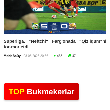
Superliga. "Neftchi" Farg'onada "Qizilqum"ni
tor-mor etdi
Mr.NoBoDy
08.08.2026 20:56
468
47
TOP
Bukmekerlar