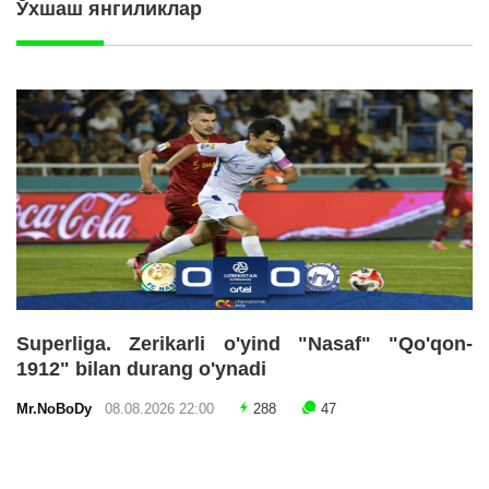
Ўхшаш янгиликлар
Superliga. Zerikarli o'yind "Nasaf" "Qo'qon-
1912" bilan durang o'ynadi
Mr.NoBoDy
08.08.2026 22:00
288
47