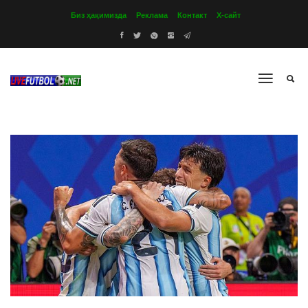
Биз ҳақимизда
Реклама
Контакт
Х-сайт