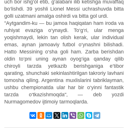
uch bor ishg‘ol etib, g‘alabani ilib ketishga muvaffaq
bo‘lishdi. 39 yoshli Lionel Messi uchrashuvda bitta
golli uzatmani amalga oshirdi va bitta gol urdi.
"Aytgandim-ku — bu jamoa haqiqatan ham iroda va
ruhiyat evaziga o‘ynaydi. To‘g‘ri, ular menga
yoqishmaydi, lekin tan olish kerak, ular individual
emas, aynan jamoaviy futbol o‘ynashni bilishadi.
Hatto Messining o‘sha goli ham. Zarba berishdan
oldin to‘pni uning aynan oyog‘iga qanday qilib
chiroyli tarzda yetkazib berishganiga e’tibor
qarating, shunchaki sekinlashtirilgan takroriy lavhani
tomosha qiling. Argentina muxlislarini tabriklayman,
ushbu chempionatda ular har bir o‘yinni fantastik
tarzda o‘tkazishmoqda", — deb yozdi
Nurmagomedov ijtimoiy tarmoqlarda.