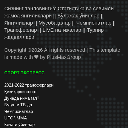
Сизнинг танловингиз: Статистика ва севимли
жамоа янгиликлари || Бўлажак ўйинлар ||
Янгиликлар || Мусобақалар || Чемпионатлар ||
Трансферлар || LIVE натижалар || Турнир
жадваллари
Copyright ©
2026 All rights reserved | This template
is made with
by
PlusMaxGroup
СПОРТ ЭКСПРЕСС
2021-2022 трансферлари
Қизиқарли спорт
Дунёда нима гап?
Бугунги ТВ-да
Чемпионатлар
UFC \ ММА
Кечаги ўйинлар