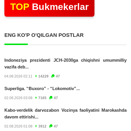
TOP
Bukmekerlar
ENG KO'P O'QILGAN POSTLAR
Indoneziya prezidenti JCH-2030ga chiqishni umummilliy
vazifa deb...
04.08.2026 02:11
14229
47
Superliga. “Buxoro” - “Lokomotiv”...
02.08.2026 03:08
7165
47
Kabo-verdelik darvozabon Vozinya faoliyatini Marokashda
davom ettirishi...
02.08.2026 01:08
3912
47