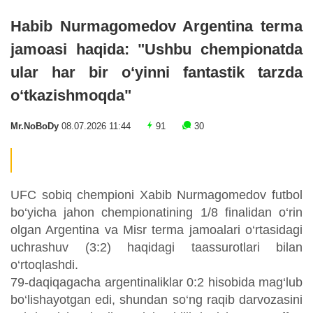
Habib Nurmagomedov Argentina terma
jamoasi haqida: "Ushbu chempionatda
ular har bir o‘yinni fantastik tarzda
o‘tkazishmoqda"
Mr.NoBoDy
08.07.2026 11:44
91
30
UFC sobiq chempioni Xabib Nurmagomedov futbol
bo‘yicha jahon chempionatining 1/8 finalidan o‘rin
olgan Argentina va Misr terma jamoalari o‘rtasidagi
uchrashuv (3:2) haqidagi taassurotlari bilan
o‘rtoqlashdi.
79-daqiqagacha argentinaliklar 0:2 hisobida mag‘lub
bo‘lishayotgan edi, shundan so‘ng raqib darvozasini