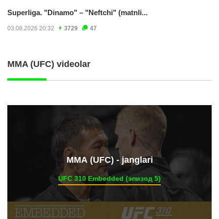
Superliga. "Dinamo" – "Neftchi" (matnli...
03.08.2026 20:32
3729
47
MMA (UFC) videolar
ММА (UFC) - janglari
UFC 310 Embedded (эпизод 5)