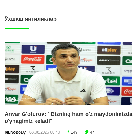
Ўхшаш янгиликлар
Anvar G'ofurov: "Bizning ham o'z maydonimizda
o'ynagimiz keladi"
Mr.NoBoDy
08.08.2026 00:40
149
47