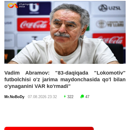
Vadim Abramov: "83-daqiqada "Lokomotiv"
futbolchisi o'z jarima maydonchasida qo'l bilan
o'ynaganini VAR ko'rmadi"
Mr.NoBoDy
07.08.2026 23:32
322
47