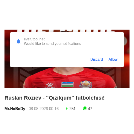
livefutbol.net
Would like to send you notifications
Discard
Allow
Ruslan Roziev - "Qizilqum" futbolchisi!
Mr.NoBoDy
08.08.2026 00:16
251
47