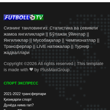
Сизнинг танловингиз: Статистика ва севимли
жамоа янгиликлари || Бўлажак ўйинлар ||
Янгиликлар || Мусобақалар || Чемпионатлар ||
Трансферлар || LIVE натижалар || Турнир
жадваллари
Copyright ©
2026 All rights reserved | This template
is made with
by
PlusMaxGroup
СПОРТ ЭКСПРЕСС
2021-2022 трансферлари
Қизиқарли спорт
Дунёда нима гап?