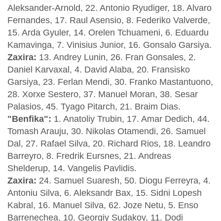
Aleksander-Arnold, 22. Antonio Ryudiger, 18. Alvaro
Fernandes, 17. Raul Asensio, 8. Federiko Valverde,
15. Arda Gyuler, 14. Orelen Tchuameni, 6. Eduardu
Kamavinga, 7. Vinisius Junior, 16. Gonsalo Garsiya.
Zaxira:
13. Andrey Lunin, 26. Fran Gonsales, 2.
Daniel Karvaxal, 4. David Alaba, 20. Fransisko
Garsiya, 23. Ferlan Mendi, 30. Franko Mastantuono,
28. Xorxe Sestero, 37. Manuel Moran, 38. Sesar
Palasios, 45. Tyago Pitarch, 21. Braim Dias.
"Benfika":
1. Anatoliy Trubin, 17. Amar Dedich, 44.
Tomash Arauju, 30. Nikolas Otamendi, 26. Samuel
Dal, 27. Rafael Silva, 20. Richard Rios, 18. Leandro
Barreyro, 8. Fredrik Eursnes, 21. Andreas
Shelderup, 14. Vangelis Pavlidis.
Zaxira:
24. Samuel Suaresh, 50. Diogu Ferreyra, 4.
Antoniu Silva, 6. Aleksandr Bax, 15. Sidni Lopesh
Kabral, 16. Manuel Silva, 62. Joze Netu, 5. Enso
Barrenechea, 10. Georgiy Sudakov, 11. Dodi