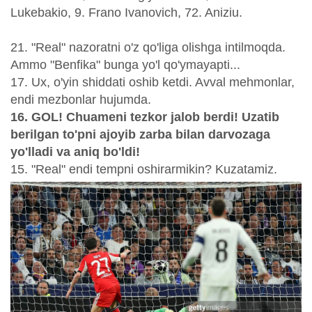
Lukebakio, 9. Frano Ivanovich, 72. Aniziu.
21. "Real" nazoratni o'z qo'liga olishga intilmoqda.
Ammo "Benfika" bunga yo'l qo'ymayapti...
17. Ux, o'yin shiddati oshib ketdi. Avval mehmonlar,
endi mezbonlar hujumda.
16. GOL! Chuameni tezkor jalob berdi! Uzatib
berilgan to'pni ajoyib zarba bilan darvozaga
yo'lladi va aniq bo'ldi!
15. "Real" endi tempni oshirarmikin? Kuzatamiz.