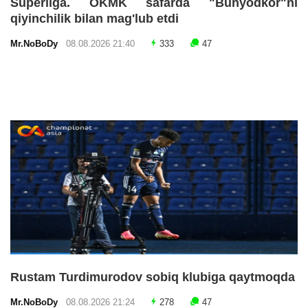
Superliga. OKMK safarda "Bunyodkor"ni
qiyinchilik bilan mag'lub etdi
Mr.NoBoDy
08.08.2026 21:40
333
47
Rustam Turdimurodov sobiq klubiga qaytmoqda
Mr.NoBoDy
08.08.2026 21:24
278
47