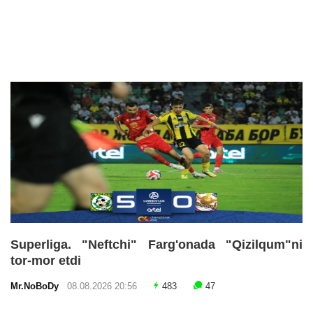
Superliga. "Neftchi" Farg'onada "Qizilqum"ni
tor-mor etdi
Mr.NoBoDy
08.08.2026 20:56
483
47