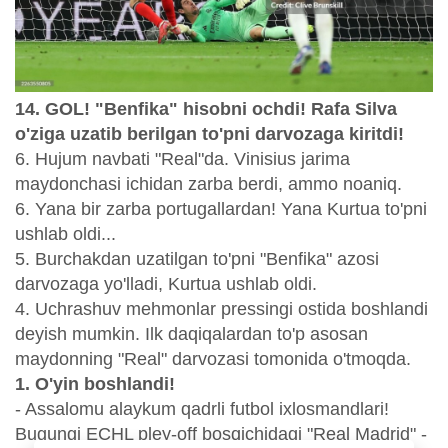
14. GOL! "Benfika" hisobni ochdi! Rafa Silva
o'ziga uzatib berilgan to'pni darvozaga kiritdi!
6. Hujum navbati "Real"da. Vinisius jarima
maydonchasi ichidan zarba berdi, ammo noaniq.
6. Yana bir zarba portugallardan! Yana Kurtua to'pni
ushlab oldi...
5. Burchakdan uzatilgan to'pni "Benfika" azosi
darvozaga yo'lladi, Kurtua ushlab oldi.
4. Uchrashuv mehmonlar pressingi ostida boshlandi
deyish mumkin. Ilk daqiqalardan to'p asosan
maydonning "Real" darvozasi tomonida o'tmoqda.
1. O'yin boshlandi!
- Assalomu alaykum qadrli futbol ixlosmandlari!
Bugungi ECHL pley-off bosqichidagi "Real Madrid" -