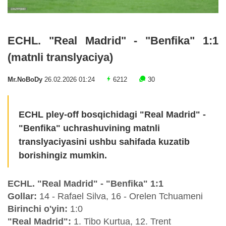
ECHL. "Real Madrid" - "Benfika" 1:1
(matnli translyaciya)
Mr.NoBoDy
26.02.2026 01:24
6212
30
ECHL pley-off bosqichidagi "Real Madrid" -
"Benfika" uchrashuvining matnli
translyaciyasini ushbu sahifada kuzatib
borishingiz mumkin.
ECHL. "Real Madrid" - "Benfika" 1:1
Gollar:
14 - Rafael Silva, 16 - Orelen Tchuameni
Birinchi o'yin:
1:0
"Real Madrid":
1. Tibo Kurtua, 12. Trent