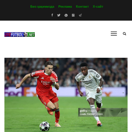
Биз ҳақимизда
Реклама
Контакт
Х-сайт