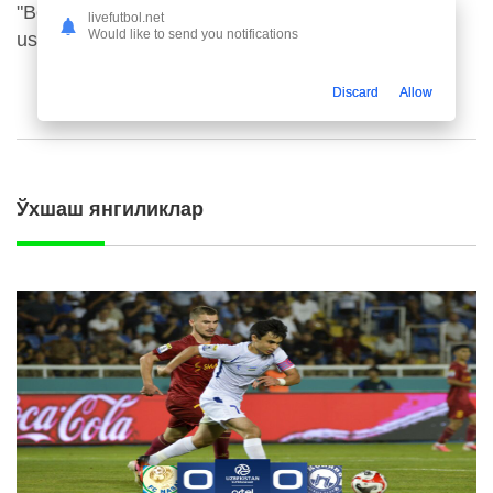
"Benfika" uchrashuvining matnli translyaciyasini
livefutbol.net
Would like to send you notifications
ushbu sahifada kuzatib borishingiz mumkin.
Discard
Allow
Ўхшаш янгиликлар