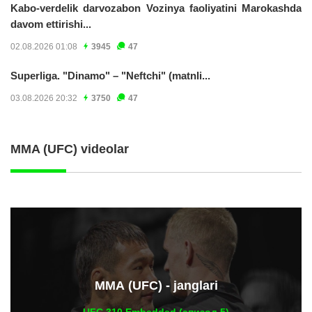
Kabo-verdelik darvozabon Vozinya faoliyatini Marokashda
davom ettirishi...
02.08.2026 01:08
3945
47
Superliga. "Dinamo" – "Neftchi" (matnli...
03.08.2026 20:32
3750
47
MMA (UFC) videolar
ММА (UFC) - janglari