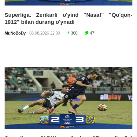
Superliga. Zerikarli o'yind "Nasaf" "Qo'qon-
1912" bilan durang o'ynadi
Mr.NoBoDy
08.08.2026 22:00
300
47