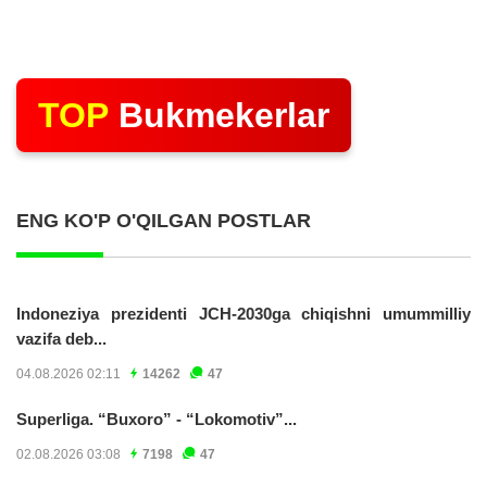
TOP
Bukmekerlar
ENG KO'P O'QILGAN POSTLAR
Indoneziya prezidenti JCH-2030ga chiqishni umummilliy
vazifa deb...
04.08.2026 02:11
14262
47
Superliga. “Buxoro” - “Lokomotiv”...
02.08.2026 03:08
7198
47