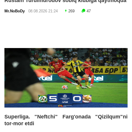
Rustam Turdimurodov sobiq klubiga qaytmoqda
Mr.NoBoDy
08.08.2026 21:24
269
47
Superliga. "Neftchi" Farg'onada "Qizilqum"ni
tor-mor etdi