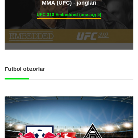
ММА (UFC) - janglari
UFC 310 Embedded (эпизод 5)
Futbol obzorlar