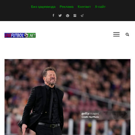
Биз ҳақимизда
Реклама
Контакт
Х-сайт