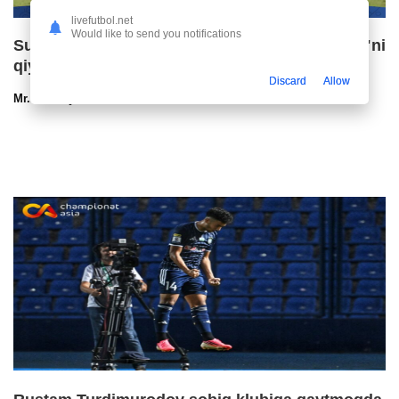
livefutbol.net
Would like to send you notifications
Superliga. OKMK safarda "Bunyodkor"ni
qiyinchilik bilan mag'lub etdi
Discard
Allow
Mr.NoBoDy
08.08.2026 21:40
324
47