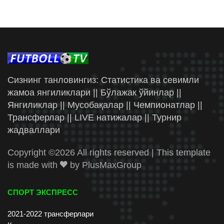
Сизнинг танловингиз: Статистика ва севимли
жамоа янгиликлари || Бўлажак ўйинлар ||
Янгиликлар || Мусобақалар || Чемпионатлар ||
Трансферлар || LIVE натижалар || Турнир
жадваллари
Copyright ©
2026 All rights reserved | This template
is made with
by
PlusMaxGroup
СПОРТ ЭКСПРЕСС
2021-2022 трансферлари