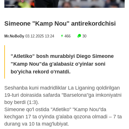
Simeone "Kamp Nou" antirekordchisi
Mr.NoBoDy
03.12.2025 13:24
466
30
"Atletiko" bosh murabbiyi Diego Simeone
"Kamp Nou"da g'alabasiz o'yinlar soni
bo'yicha rekord o'rnatdi.
Seshanba kuni madridliklar La Liganing qoldirilgan
19-turi doirasida safarda "Barselona"ga imkoniyatni
boy berdi (1:3).
Simeone qo'l ostida "Atletiko" "Kamp Nou"da
kechgan 17 ta o'yinda g'alaba qozona olmadi – 7 ta
durang va 10 ta mag'lubiyat.