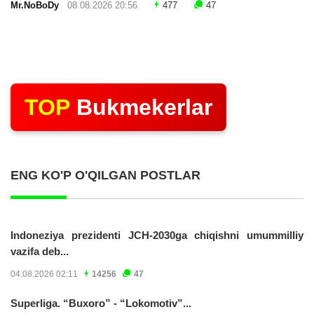
Mr.NoBoDy
08.08.2026 20:56
477
47
TOP
Bukmekerlar
ENG KO'P O'QILGAN POSTLAR
Indoneziya prezidenti JCH-2030ga chiqishni umummilliy
vazifa deb...
04.08.2026 02:11
14256
47
Superliga. “Buxoro” - “Lokomotiv”...