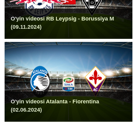
O'yin videosi RB Leypsig - Borussiya M
(09.11.2024)
O'yin videosi Atalanta - Fiorentina
(02.06.2024)