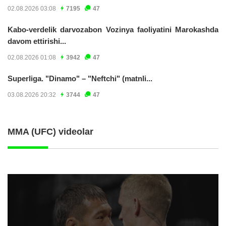
02.08.2026 03:08
7195
47
Kabo-verdelik darvozabon Vozinya faoliyatini Marokashda
davom ettirishi...
02.08.2026 01:08
3942
47
Superliga. "Dinamo" – "Neftchi" (matnli...
03.08.2026 20:32
3744
47
MMA (UFC) videolar