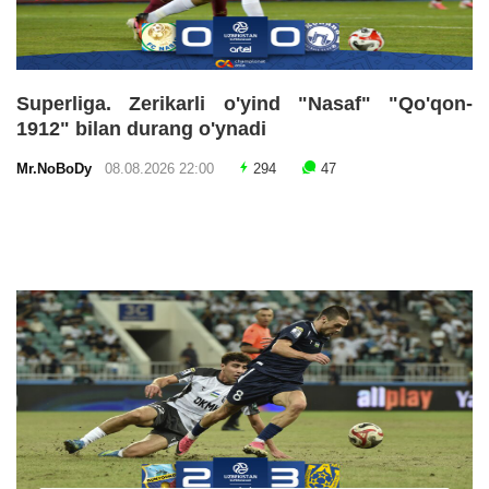
Superliga. Zerikarli o'yind "Nasaf" "Qo'qon-
1912" bilan durang o'ynadi
Mr.NoBoDy
08.08.2026 22:00
294
47