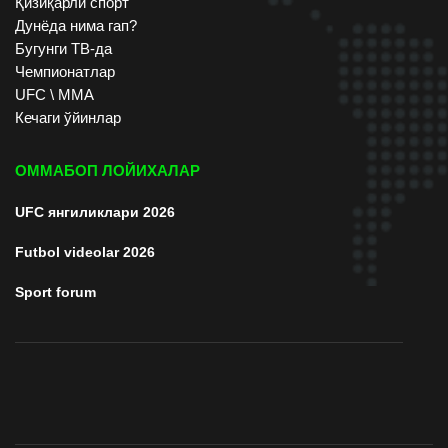
Қизиқарли спорт
Дунёда нима гап?
Бугунги ТВ-да
Чемпионатлар
UFC \ ММА
Кечаги ўйинлар
ОММАБОП ЛОЙИХАЛАР
UFC янгиликлари 2026
Futbol videolar 2026
Sport forum