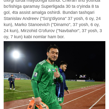
oxirgi turda maydonga tushdi. Cheran shu yoshda
bo'lishiga qaramay Superligada 30 ta o'yinda 8 ta
gol, 4ta assist amalga oshirdi. Bundan tashqari
Stanislav Andreev ("So'g'diyona" 37 yosh, 6 oy, 24
kun), Marko Stanoevich ("Dinamo", 37 yosh, 6 oy,
24 kun), Mirzohid G'ofurov ("Navbahor", 37 yosh, 3
oy, 7 kun) kabi nomlar ham bor.