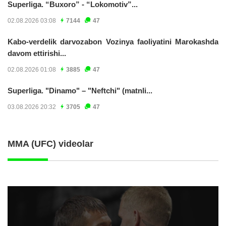
Superliga. “Buxoro” - “Lokomotiv”...
02.08.2026 03:08
7144
47
Kabo-verdelik darvozabon Vozinya faoliyatini Marokashda
davom ettirishi...
02.08.2026 01:08
3885
47
Superliga. "Dinamo" – "Neftchi" (matnli...
03.08.2026 20:32
3705
47
MMA (UFC) videolar