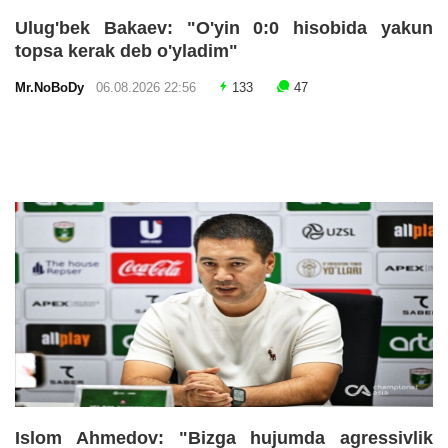
Ulug'bek Bakaev: "O'yin 0:0 hisobida yakun
topsa kerak deb o'yladim"
Mr.NoBoDy
06.08.2026 22:56
133
47
Islom Ahmedov: "Bizga hujumda agressivlik