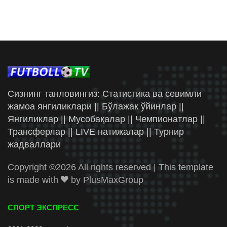
Сизнинг танловингиз: Статистика ва севимли
жамоа янгиликлари || Бўлажак ўйинлар ||
Янгиликлар || Мусобақалар || Чемпионатлар ||
Трансферлар || LIVE натижалар || Турнир
жадваллари
Copyright ©
2026 All rights reserved | This template
is made with
by
PlusMaxGroup
СПОРТ ЭКСПРЕСС