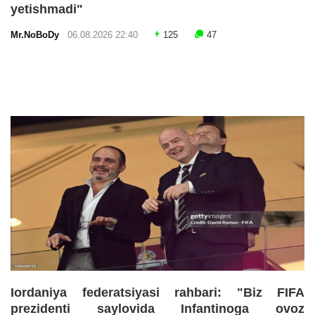
yetishmadi"
Mr.NoBoDy
06.08.2026 22:40
125
47
Iordaniya federatsiyasi rahbari: "Biz FIFA
prezidenti saylovida Infantinoga ovoz