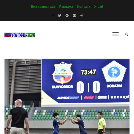
Биз ҳақимизда
Реклама
Контакт
Х-сайт