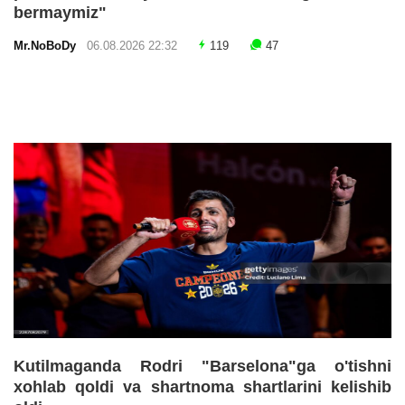
bermaymiz"
Mr.NoBoDy
06.08.2026 22:32
119
47
Kutilmaganda Rodri "Barselona"ga o'tishni
xohlab qoldi va shartnoma shartlarini kelishib