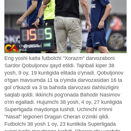
Eng yoshi katta futbolchi "Xorazm" darvozaboni
Sardor Qobuljonov qayd etildi. Tajribali kiper 38
yosh, 9 oy, 19 kunligida elitada o'ynadi. Qobuljonov
o'tgan mavsumda 11 ta o'yinda darvozasidan 16 ta
gol o'tkazdi va 3 ta bahsda darvozasi dahlsizligini
saqlab qoldi. Ikkinchi pog'onada Bahodir Nasimov
o'rin egalladi. Hujumchi 38 yosh, 4 oy, 27 kunligida
Superligada maydonga tushdi. Uchinchi o'rinni
"Nasaf" legioneri Dragan Cheran o'ziniki qildi.
Futbolchi 38 yosh 1 oy, 23 kunlikda Superligada