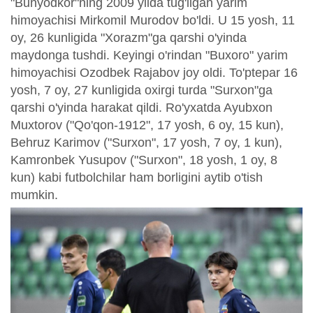
"Bunyodkor"ning 2009 yilda tug'ilgan yarim
himoyachisi Mirkomil Murodov bo'ldi. U 15 yosh, 11
oy, 26 kunligida "Xorazm"ga qarshi o'yinda
maydonga tushdi. Keyingi o'rindan "Buxoro" yarim
himoyachisi Ozodbek Rajabov joy oldi. To'ptepar 16
yosh, 7 oy, 27 kunligida oxirgi turda "Surxon"ga
qarshi o'yinda harakat qildi. Ro'yxatda Ayubxon
Muxtorov ("Qo'qon-1912", 17 yosh, 6 oy, 15 kun),
Behruz Karimov ("Surxon", 17 yosh, 7 oy, 1 kun),
Kamronbek Yusupov ("Surxon", 18 yosh, 1 oy, 8
kun) kabi futbolchilar ham borligini aytib o'tish
mumkin.