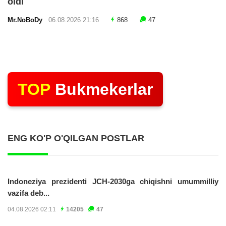
oldi
Mr.NoBoDy
06.08.2026 21:16
868
47
TOP
Bukmekerlar
ENG KO'P O'QILGAN POSTLAR
Indoneziya prezidenti JCH-2030ga chiqishni umummilliy
vazifa deb...
04.08.2026 02:11
14205
47