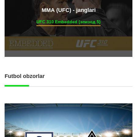
ММА (UFC) - janglari
UFC 310 Embedded (эпизод 5)
Futbol obzorlar