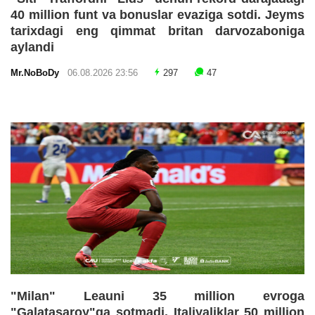
40 million funt va bonuslar evaziga sotdi. Jeyms
tarixdagi eng qimmat britan darvozaboniga
aylandi
Mr.NoBoDy
06.08.2026 23:56
297
47
"Milan" Leauni 35 million evroga
"Galatasaroy"ga sotmadi. Italiyaliklar 50 million