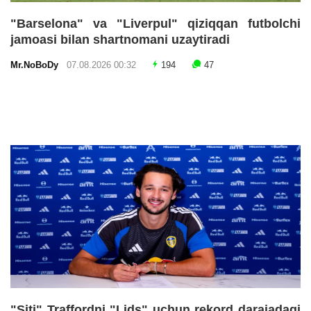
"Barselona" va "Liverpul" qiziqqan futbolchi
jamoasi bilan shartnomani uzaytiradi
Mr.NoBoDy
07.08.2026 00:32
194
47
"Siti" Traffordni "Lids" uchun rekord darajadagi