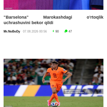
"Barselona" Marokashdagi o'rtoqlik
uchrashuvini bekor qildi
Mr.NoBoDy
07.08.2026 00:56
90
47