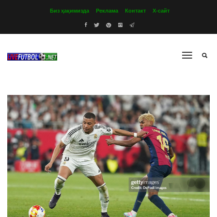
Биз ҳақимизда
Реклама
Контакт
Х-сайт