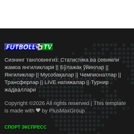
Сизнинг танловингиз: Статистика ва севимли
жамоа янгиликлари || Бўлажак ўйинлар ||
Янгиликлар || Мусобақалар || Чемпионатлар ||
Трансферлар || LIVE натижалар || Турнир
жадваллари
Copyright ©
2026 All rights reserved | This template
is made with
by
PlusMaxGroup
СПОРТ ЭКСПРЕСС