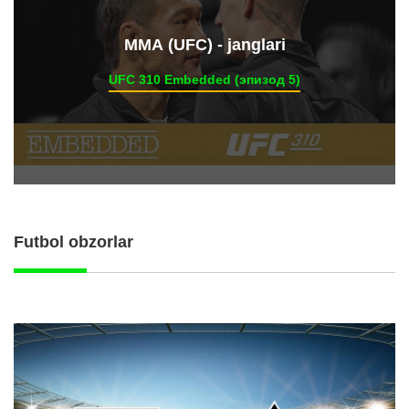
ММА (UFC) - janglari
UFC 310 Embedded (эпизод 5)
Futbol obzorlar