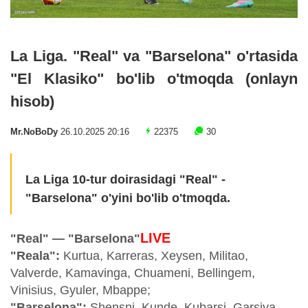
La Liga. "Real" va "Barselona" o'rtasida
"El Klasiko" bo'lib o'tmoqda (onlayn
hisob)
Mr.NoBoDy
26.10.2025 20:16
22375
30
La Liga 10-tur doirasidagi "Real" -
"Barselona" o'yini bo'lib o'tmoqda.
LIVE
"Real" — "Barselona"
"Reala":
Kurtua, Karreras, Xeysen, Militao,
Valverde, Kamavinga, Chuameni, Bellingem,
Vinisius, Gyuler, Mbappe;
"Barselona":
Shensni, Kunde, Kubarsi, Garsiya,