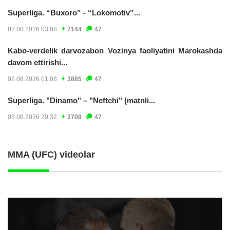
Superliga. “Buxoro” - “Lokomotiv”...
02.08.2026 03:08
7144
47
Kabo-verdelik darvozabon Vozinya faoliyatini Marokashda
davom ettirishi...
02.08.2026 01:08
3885
47
Superliga. "Dinamo" – "Neftchi" (matnli...
03.08.2026 20:32
3708
47
MMA (UFC) videolar