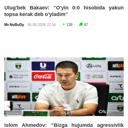
Ulug'bek Bakaev: "O'yin 0:0 hisobida yakun
topsa kerak deb o'yladim"
Mr.NoBoDy
06.08.2026 22:56
139
47
Islom Ahmedov: "Bizga hujumda agressivlik