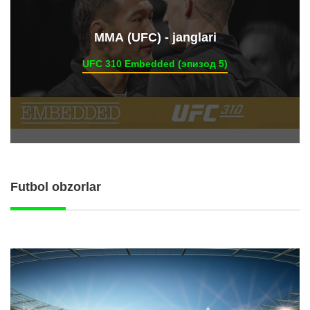
ММА (UFC) - janglari
UFC 310 Embedded (эпизод 5)
Futbol obzorlar