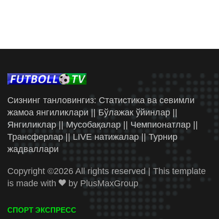
Сизнинг танловингиз: Статистика ва севимли
жамоа янгиликлари || Бўлажак ўйинлар ||
Янгиликлар || Мусобақалар || Чемпионатлар ||
Трансферлар || LIVE натижалар || Турнир
жадваллари
Copyright ©
2026 All rights reserved | This template
is made with
by
PlusMaxGroup
СПОРТ ЭКСПРЕСС