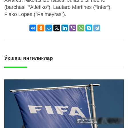
Alvares, Nikolas Gonsales, Juliano Simeone
(barchasi "Atletiko"), Lautaro Martines ("Inter"),
Flako Lopes ("Palmeyras").
Ўхшаш янгиликлар