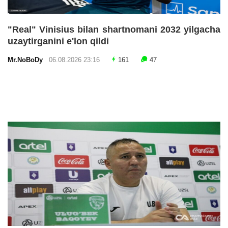
"Real" Vinisius bilan shartnomani 2032 yilgacha
uzaytirganini e'lon qildi
Mr.NoBoDy
06.08.2026 23:16
161
47