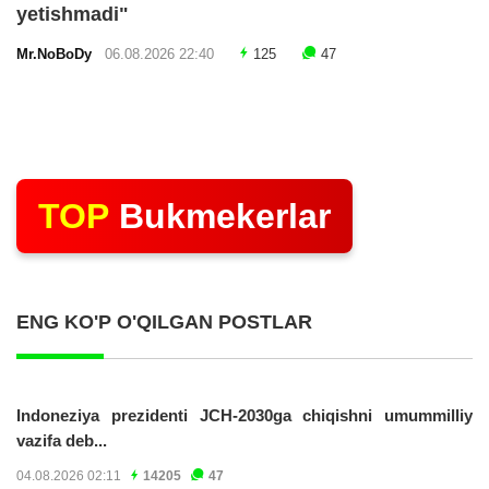
yetishmadi"
Mr.NoBoDy
06.08.2026 22:40
125
47
TOP
Bukmekerlar
ENG KO'P O'QILGAN POSTLAR
Indoneziya prezidenti JCH-2030ga chiqishni umummilliy
vazifa deb...
04.08.2026 02:11
14205
47