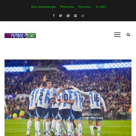
Биз ҳақимизда
Реклама
Контакт
Х-сайт