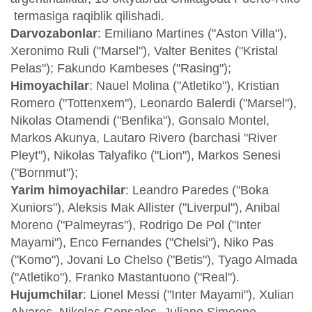
termasiga raqiblik qilishadi.
Darvozabonlar
: Emiliano Martines ("Aston Villa"),
Xeronimo Ruli ("Marsel"), Valter Benites ("Kristal
Pelas"); Fakundo Kambeses ("Rasing");
Himoyachilar
: Nauel Molina ("Atletiko"), Kristian
Romero ("Tottenxem"), Leonardo Balerdi ("Marsel"),
Nikolas Otamendi ("Benfika"), Gonsalo Montel,
Markos Akunya, Lautaro Rivero (barchasi "River
Pleyt"), Nikolas Talyafiko ("Lion"), Markos Senesi
("Bornmut");
Yarim himoyachilar
: Leandro Paredes ("Boka
Xuniors"), Aleksis Mak Allister ("Liverpul"), Anibal
Moreno ("Palmeyras"), Rodrigo De Pol ("Inter
Mayami"), Enco Fernandes ("Chelsi"), Niko Pas
("Komo"), Jovani Lo Chelso ("Betis"), Tyago Almada
("Atletiko"), Franko Mastantuono ("Real").
Hujumchilar
: Lionel Messi ("Inter Mayami"), Xulian