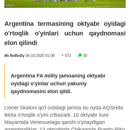
Argentina termasining oktyabr oyidagi
o'rtoqlik o'yinlari uchun qaydnomasi
elon qilindi
Mr.NoBoDy
04.10.2025 01:08
672
30
Argentina FA milliy jamoaning oktyabr
oyidagi o'yinlar uchun yakuniy
qaydnomasini elon qildi.
Lionel Skaloni qo'l ostidagi jamoa bu oyda AQSHda
ikkita o'rtoqlik o'yini o'tkazadi. 10 oktyabr kuni
Mayamida Venesuelaga qarshi o'ynaydigan
argentinaliklar, 13 oktyabrda Chikagoda Puerto-Riko