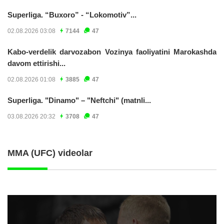
Superliga. “Buxoro” - “Lokomotiv”...
02.08.2026 03:08
7144
47
Kabo-verdelik darvozabon Vozinya faoliyatini Marokashda
davom ettirishi...
02.08.2026 01:08
3885
47
Superliga. "Dinamo" – "Neftchi" (matnli...
03.08.2026 20:32
3708
47
MMA (UFC) videolar