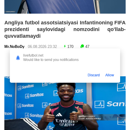
Angliya futbol assotsiatsiyasi Infantinoning FIFA
prezidenti saylovidagi nomzodini qo'llab-
quvvatlamaydi
Mr.NoBoDy
06.08.2026 23:32
170
47
livefutbol.net
Would like to send you notifications
Discard
Allow