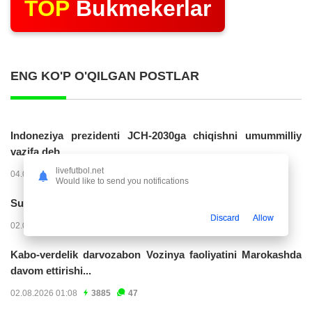
TOP
Bukmekerlar
ENG KO'P O'QILGAN POSTLAR
Indoneziya prezidenti JCH-2030ga chiqishni umummilliy
vazifa deb...
livefutbol.net
04.08.2026 02:11
14205
47
Would like to send you notifications
Superliga. “Buxoro” - “Lokomotiv”...
Discard
Allow
02.08.2026 03:08
7144
47
Kabo-verdelik darvozabon Vozinya faoliyatini Marokashda
davom ettirishi...
02.08.2026 01:08
3885
47