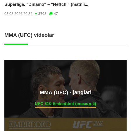
Superliga. "Dinamo" – "Neftchi" (matnli...
03.08.2026 20:32
3708
47
MMA (UFC) videolar
ММА (UFC) - janglari
UFC 310 Embedded (эпизод 5)