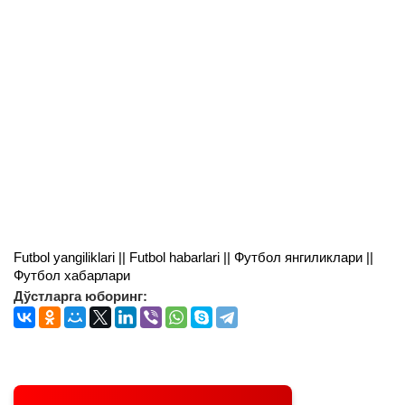
Futbol yangiliklari || Futbol habarlari || Футбол янгиликлари ||
Футбол хабарлари
Дўстларга юборинг: