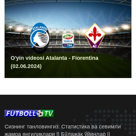
O'yin videosi Atalanta - Fiorentina
(02.06.2024)
Сизнинг танловингиз: Статистика ва севимли
жамоа янгиликлари || Бўлажак ўйинлар ||