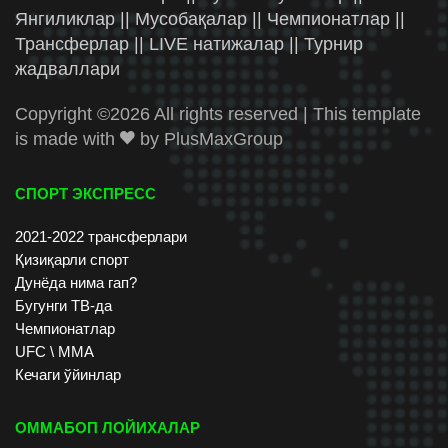
Янгиликлар || Мусобақалар || Чемпионатлар ||
Трансферлар || LIVE натижалар || Турнир
жадваллари
Copyright ©
2026 All rights reserved | This template
is made with
by
PlusMaxGroup
СПОРТ ЭКСПРЕСС
2021-2022 трансферлари
Қизиқарли спорт
Дунёда нима гап?
Бугунги ТВ-да
Чемпионатлар
UFC \ ММА
Кечаги ўйинлар
ОММАБОП ЛОЙИХАЛАР