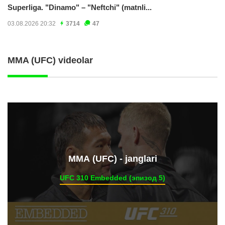
Superliga. "Dinamo" – "Neftchi" (matnli...
03.08.2026 20:32
3714
47
MMA (UFC) videolar
ММА (UFC) - janglari
UFC 310 Embedded (эпизод 5)