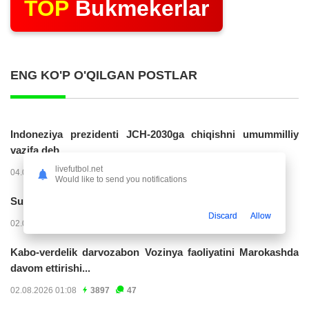
TOP
Bukmekerlar
ENG KO'P O'QILGAN POSTLAR
Indoneziya prezidenti JCH-2030ga chiqishni umummilliy
vazifa deb...
livefutbol.net
04.08.2026 02:11
14220
47
Would like to send you notifications
Superliga. “Buxoro” - “Lokomotiv”...
Discard
Allow
02.08.2026 03:08
7150
47
Kabo-verdelik darvozabon Vozinya faoliyatini Marokashda
davom ettirishi...
02.08.2026 01:08
3897
47