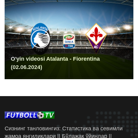
O'yin videosi Atalanta - Fiorentina
(02.06.2024)
Сизнинг танловингиз: Статистика ва севимли
жамоа янгиликлари || Бўлажак ўйинлар ||