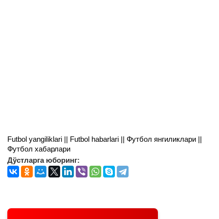
Futbol yangiliklari || Futbol habarlari || Футбол янгиликлари ||
Футбол хабарлари
Дўстларга юборинг: