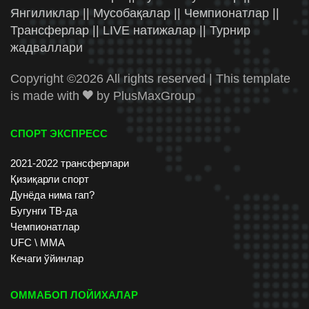
Янгиликлар || Мусобақалар || Чемпионатлар ||
Трансферлар || LIVE натижалар || Турнир
жадваллари
Copyright ©
2026 All rights reserved | This template
is made with
by
PlusMaxGroup
СПОРТ ЭКСПРЕСС
2021-2022 трансферлари
Қизиқарли спорт
Дунёда нима гап?
Бугунги ТВ-да
Чемпионатлар
UFC \ ММА
Кечаги ўйинлар
ОММАБОП ЛОЙИХАЛАР