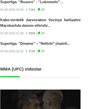
Superliga. “Buxoro” - “Lokomotiv”...
02.08.2026 03:08
7162
47
Kabo-verdelik darvozabon Vozinya faoliyatini
Marokashda davom ettirishi...
02.08.2026 01:08
3906
47
Superliga. "Dinamo" – "Neftchi" (matnli...
03.08.2026 20:32
3720
47
MMA (UFC) videolar