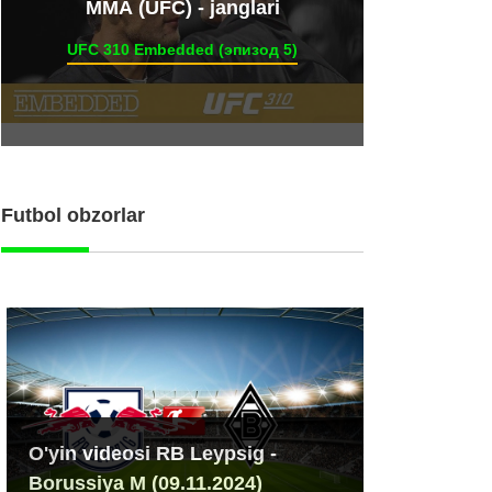
ММА (UFC) - janglari
UFC 310 Embedded (эпизод 5)
Futbol obzorlar
O'yin videosi RB Leypsig -
Borussiya M (09.11.2024)