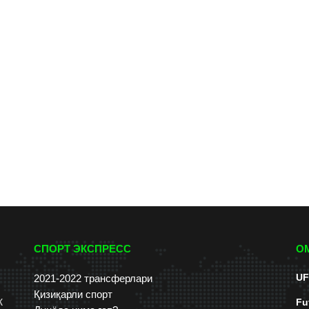
СПОРТ ЭКСПРЕСС
О
UF
2021-2022 трансферлари
Қизиқарли спорт
к
Fu