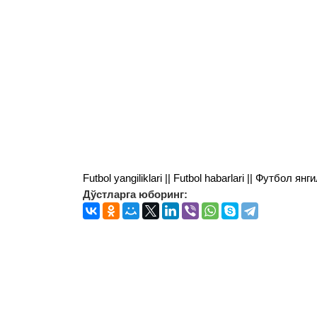
Futbol yangiliklari || Futbol habarlari || Футбол 
Дўстларга юборинг: