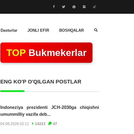
 Dasturlar
JONLI EFIR
BOSHQALAR
TOP
Bukmekerlar
ENG KO'P O'QILGAN POSTLAR
Indoneziya prezidenti JCH-2030ga chiqishni
umummilliy vazifa deb...
04.08.2026 02:11
14223
47