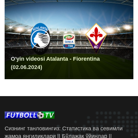
O'yin videosi Atalanta - Fiorentina
(02.06.2024)
Сизнинг танловингиз: Статистика ва севимли
жамоа янгиликлари || Бўлажак ўйинлар ||