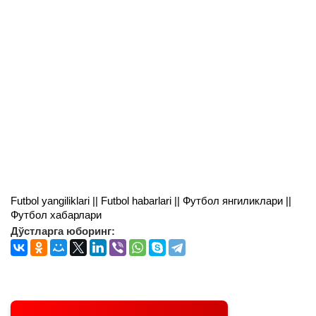
Futbol yangiliklari || Futbol habarlari || Футбол янгиликлари ||
Футбол хабарлари
Дўстларга юборинг: