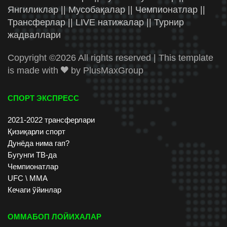
Янгиликлар || Мусобақалар || Чемпионатлар ||
Трансферлар || LIVE натижалар || Турнир
жадваллари
Copyright ©
2026 All rights reserved | This template
is made with
by
PlusMaxGroup
СПОРТ ЭКСПРЕСС
2021-2022 трансферлари
Қизиқарли спорт
Дунёда нима гап?
Бугунги ТВ-да
Чемпионатлар
UFC \ ММА
Кечаги ўйинлар
ОММАБОП ЛОЙИХАЛАР