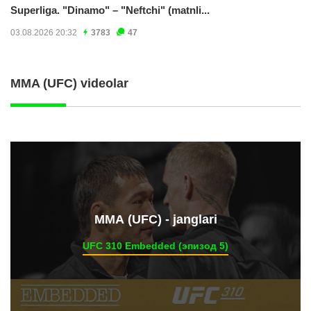
Superliga. "Dinamo" – "Neftchi" (matnli...
03.08.2026 20:32
3783
47
MMA (UFC) videolar
ММА (UFC) - janglari
UFC 310 Embedded (эпизод 5)