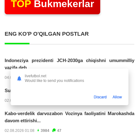
TOP
Bukmekerlar
ENG KO'P O'QILGAN POSTLAR
Indoneziya prezidenti JCH-2030ga chiqishni umummilliy
vazifa deb...
livefutbol.net
04.08.2026 02:11
14286
47
Would like to send you notifications
Superliga. “Buxoro” - “Lokomotiv”...
Discard
Allow
02.08.2026 03:08
7231
47
Kabo-verdelik darvozabon Vozinya faoliyatini Marokashda
davom ettirishi...
02.08.2026 01:08
3984
47