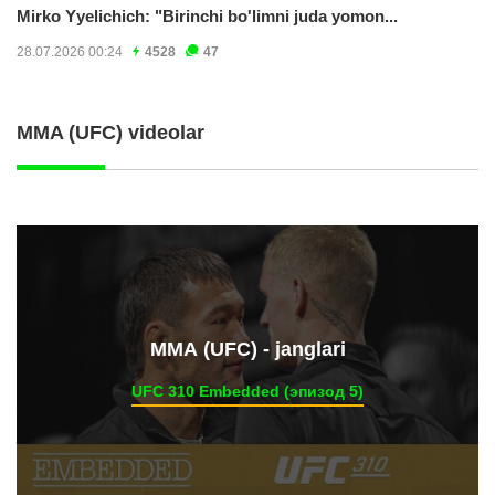
Mirko Yyelichich: "Birinchi bo'limni juda yomon...
28.07.2026 00:24
4528
47
MMA (UFC) videolar
ММА (UFC) - janglari
UFC 310 Embedded (эпизод 5)