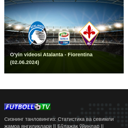
O'yin videosi Atalanta - Fiorentina
(02.06.2024)
Сизнинг танловингиз: Статистика ва севимли
жамоа янгиликлари || Бўлажак ўйинлар ||