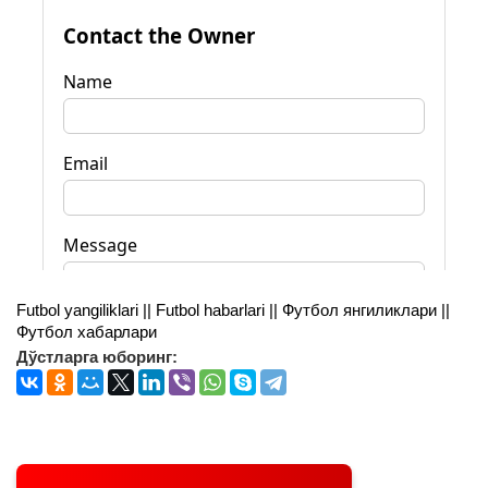
Futbol yangiliklari || Futbol habarlari || Футбол янгиликлари ||
Футбол хабарлари
Дўстларга юборинг: