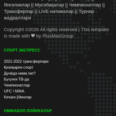
Янгиликлар || Мусобақалар || Чемпионатлар ||
Трансферлар || LIVE натижалар || Турнир
жадваллари
Copyright ©
2026 All rights reserved | This template
is made with
by
PlusMaxGroup
СПОРТ ЭКСПРЕСС
2021-2022 трансферлари
Қизиқарли спорт
Дунёда нима гап?
Бугунги ТВ-да
Чемпионатлар
UFC \ ММА
Кечаги ўйинлар
ОММАБОП ЛОЙИХАЛАР