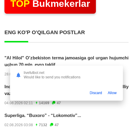
TOP
Bukmekerlar
ENG KO'P O'QILGAN POSTLAR
"Al Hilol" O'zbekiston terma jamoasiga gol urgan hujumchi
uchun 70 mln. evro taklif...
livefutbol.net
28.07.2026 01:56
17309
47
Would like to send you notifications
Indoneziya prezidenti JCH-2030ga chiqishni umummilliy
Discard
Allow
vazifa deb...
04.08.2026 02:11
14169
47
Superliga. “Buxoro” - “Lokomotiv”...
02.08.2026 03:08
7132
47