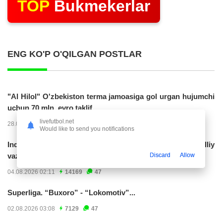
TOP
Bukmekerlar
ENG KO'P O'QILGAN POSTLAR
"Al Hilol" O'zbekiston terma jamoasiga gol urgan hujumchi
uchun 70 mln. evro taklif...
livefutbol.net
28.07.2026 01:56
17306
47
Would like to send you notifications
Indoneziya prezidenti JCH-2030ga chiqishni umummilliy
Discard
Allow
vazifa deb...
04.08.2026 02:11
14169
47
Superliga. “Buxoro” - “Lokomotiv”...
02.08.2026 03:08
7129
47