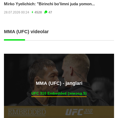
Mirko Yyelichich: "Birinchi bo'limni juda yomon...
28.07.2026 00:24
4528
47
MMA (UFC) videolar
ММА (UFC) - janglari
UFC 310 Embedded (эпизод 5)