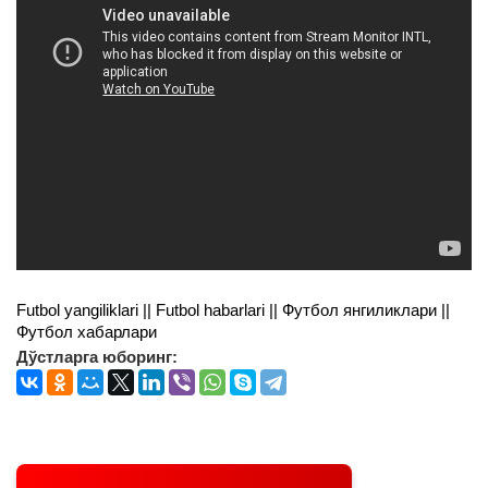
Futbol yangiliklari || Futbol habarlari || Футбол янгиликлари ||
Футбол хабарлари
Дўстларга юборинг: