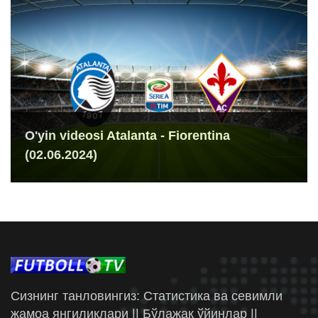
O'yin videosi Atalanta - Fiorentina
(02.06.2024)
Сизнинг танловингиз: Статистика ва севимли
жамоа янгиликлари || Бўлажак ўйинлар ||