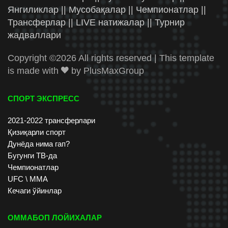
Янгиликлар || Мусобақалар || Чемпионатлар ||
Трансферлар || LIVE натижалар || Турнир
жадваллари
Copyright ©
2026 All rights reserved | This template
is made with
by
PlusMaxGroup
СПОРТ ЭКСПРЕСС
2021-2022 трансферлари
Қизиқарли спорт
Дунёда нима гап?
Бугунги ТВ-да
Чемпионатлар
UFC \ ММА
Кечаги ўйинлар
ОММАБОП ЛОЙИХАЛАР