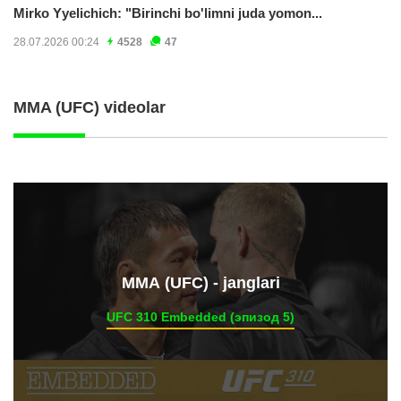
Mirko Yyelichich: "Birinchi bo'limni juda yomon...
28.07.2026 00:24
4528
47
MMA (UFC) videolar
ММА (UFC) - janglari
UFC 310 Embedded (эпизод 5)