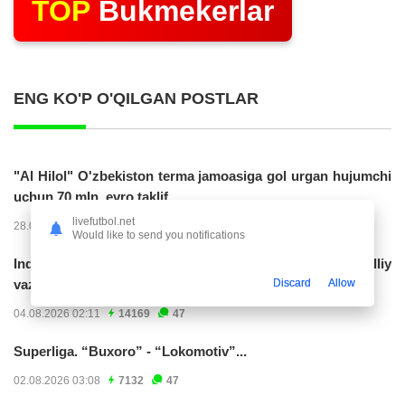
TOP
Bukmekerlar
ENG KO'P O'QILGAN POSTLAR
"Al Hilol" O'zbekiston terma jamoasiga gol urgan hujumchi
uchun 70 mln. evro taklif...
livefutbol.net
28.07.2026 01:56
17309
47
Would like to send you notifications
Indoneziya prezidenti JCH-2030ga chiqishni umummilliy
Discard
Allow
vazifa deb...
04.08.2026 02:11
14169
47
Superliga. “Buxoro” - “Lokomotiv”...
02.08.2026 03:08
7132
47