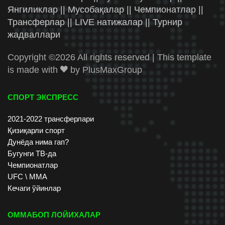
Янгиликлар || Мусобақалар || Чемпионатлар ||
Трансферлар || LIVE натижалар || Турнир
жадваллари
Copyright ©
2026 All rights reserved | This template
is made with
by
PlusMaxGroup
СПОРТ ЭКСПРЕСС
2021-2022 трансферлари
Қизиқарли спорт
Дунёда нима гап?
Бугунги ТВ-да
Чемпионатлар
UFC \ ММА
Кечаги ўйинлар
ОММАБОП ЛОЙИХАЛАР