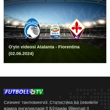
O'yin videosi Atalanta - Fiorentina
(02.06.2024)
Сизнинг танловингиз: Статистика ва севимли
жамоа янгиликлари || Бўлажак ўйинлар ||