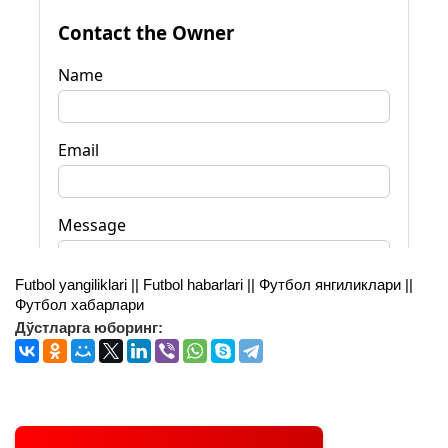
Futbol yangiliklari || Futbol habarlari || Футбол янгиликлари ||
Футбол хабарлари
Дўстларга юборинг: