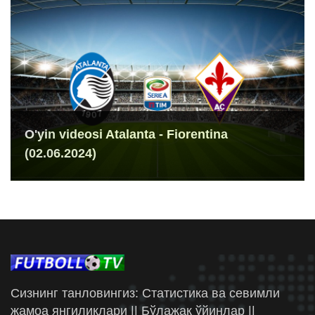
O'yin videosi Atalanta - Fiorentina
(02.06.2024)
Сизнинг танловингиз: Статистика ва севимли
жамоа янгиликлари || Бўлажак ўйинлар ||