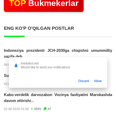
TOP
Bukmekerlar
ENG KO'P O'QILGAN POSTLAR
Indoneziya prezidenti JCH-2030ga chiqishni umummilliy
vazifa deb...
livefutbol.net
04.08.2026 02:11
14295
47
Would like to send you notifications
Superliga. “Buxoro” - “Lokomotiv”...
Discard
Allow
02.08.2026 03:08
7246
47
Kabo-verdelik darvozabon Vozinya faoliyatini Marokashda
davom ettirishi...
02.08.2026 01:08
4005
47