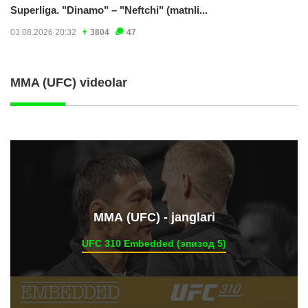
Superliga. "Dinamo" – "Neftchi" (matnli...
03.08.2026 20:32
3804
47
MMA (UFC) videolar
ММА (UFC) - janglari
UFC 310 Embedded (эпизод 5)