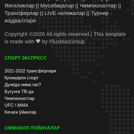
Янгиликлар || Мусобақалар || Чемпионатлар ||
Трансферлар || LIVE натижалар || Турнир
жадваллари
Copyright ©
2026 All rights reserved | This template
is made with
by
PlusMaxGroup
СПОРТ ЭКСПРЕСС
2021-2022 трансферлари
Қизиқарли спорт
Дунёда нима гап?
Бугунги ТВ-да
Чемпионатлар
UFC \ ММА
Кечаги ўйинлар
ОММАБОП ЛОЙИХАЛАР