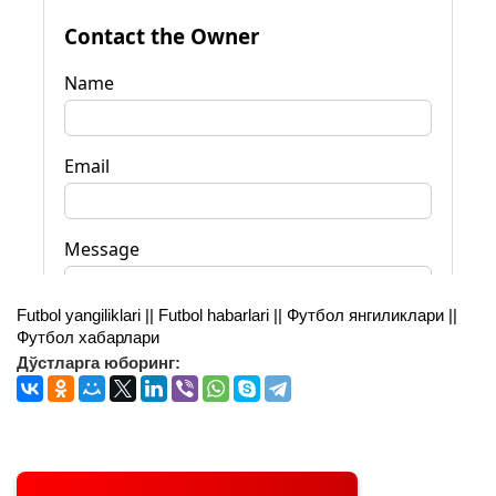
Futbol yangiliklari || Futbol habarlari || Футбол янгиликлари ||
Футбол хабарлари
Дўстларга юборинг: