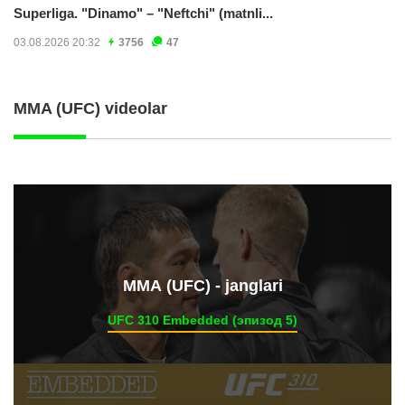
Superliga. "Dinamo" – "Neftchi" (matnli...
03.08.2026 20:32
3756
47
MMA (UFC) videolar
ММА (UFC) - janglari
UFC 310 Embedded (эпизод 5)