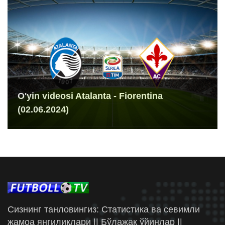
O'yin videosi Atalanta - Fiorentina
(02.06.2024)
Сизнинг танловингиз: Статистика ва севимли
жамоа янгиликлари || Бўлажак ўйинлар ||