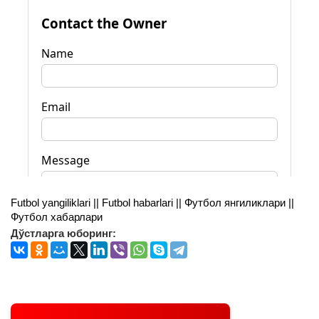
Futbol yangiliklari || Futbol habarlari || Футбол янгиликлари ||
Футбол хабарлари
Дўстларга юборинг: