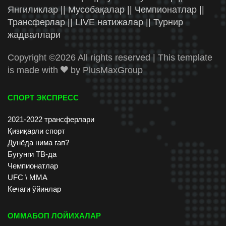
Янгиликлар || Мусобақалар || Чемпионатлар ||
Трансферлар || LIVE натижалар || Турнир
жадваллари
Copyright ©
2026 All rights reserved | This template
is made with
by
PlusMaxGroup
СПОРТ ЭКСПРЕСС
2021-2022 трансферлари
Қизиқарли спорт
Дунёда нима гап?
Бугунги ТВ-да
Чемпионатлар
UFC \ ММА
Кечаги ўйинлар
ОММАБОП ЛОЙИХАЛАР