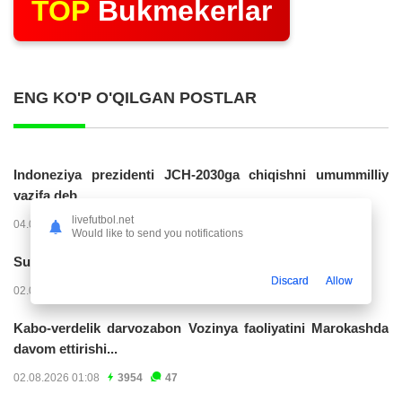
TOP
Bukmekerlar
ENG KO'P O'QILGAN POSTLAR
Indoneziya prezidenti JCH-2030ga chiqishni umummilliy
vazifa deb...
livefutbol.net
04.08.2026 02:11
14274
47
Would like to send you notifications
Superliga. “Buxoro” - “Lokomotiv”...
Discard
Allow
02.08.2026 03:08
7213
47
Kabo-verdelik darvozabon Vozinya faoliyatini Marokashda
davom ettirishi...
02.08.2026 01:08
3954
47