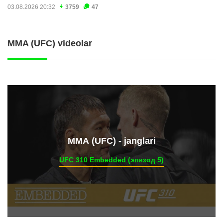
03.08.2026 20:32
3759
47
MMA (UFC) videolar
ММА (UFC) - janglari
UFC 310 Embedded (эпизод 5)