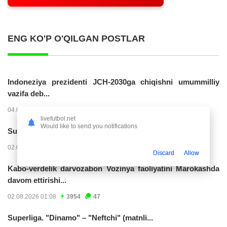
ENG KO'P O'QILGAN POSTLAR
Indoneziya prezidenti JCH-2030ga chiqishni umummilliy
vazifa deb...
04.08.2026 02:11
14274
47
livefutbol.net
Would like to send you notifications
Superliga. “Buxoro” - “Lokomotiv”...
02.08.2026 03:08
7213
47
Discard
Allow
Kabo-verdelik darvozabon Vozinya faoliyatini Marokashda
davom ettirishi...
02.08.2026 01:08
3954
47
Superliga. "Dinamo" – "Neftchi" (matnli...