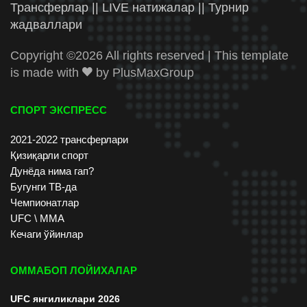
Трансферлар || LIVE натижалар || Турнир
жадваллари
Copyright ©
2026 All rights reserved | This template
is made with
by
PlusMaxGroup
СПОРТ ЭКСПРЕСС
2021-2022 трансферлари
Қизиқарли спорт
Дунёда нима гап?
Бугунги ТВ-да
Чемпионатлар
UFC \ ММА
Кечаги ўйинлар
ОММАБОП ЛОЙИХАЛАР
UFC янгиликлари 2026