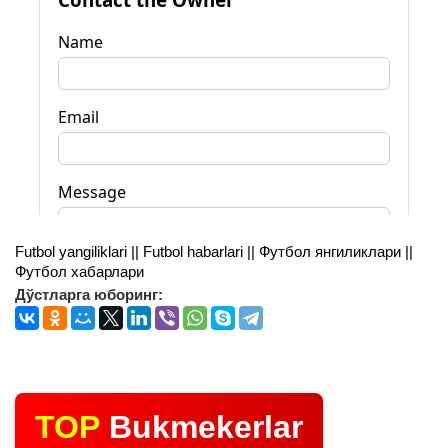
Futbol yangiliklari || Futbol habarlari || Футбол янгиликлари ||
Футбол хабарлари
Дўстларга юборинг:
TOP
Bukmekerlar