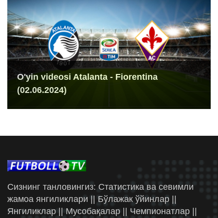
O'yin videosi Atalanta - Fiorentina
(02.06.2024)
Сизнинг танловингиз: Статистика ва севимли
жамоа янгиликлари || Бўлажак ўйинлар ||
Янгиликлар || Мусобақалар || Чемпионатлар ||