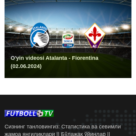
O'yin videosi Atalanta - Fiorentina
(02.06.2024)
Сизнинг танловингиз: Статистика ва севимли
жамоа янгиликлари || Бўлажак ўйинлар ||