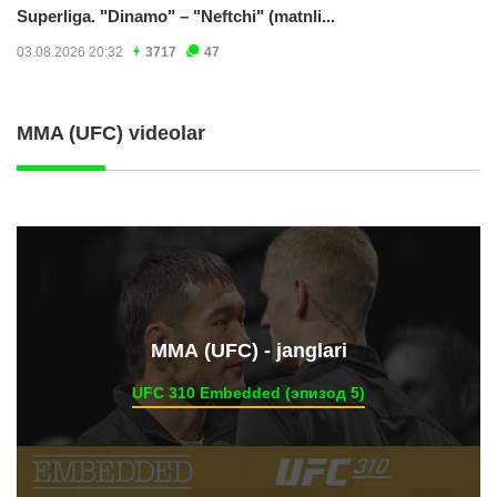
Superliga. "Dinamo" – "Neftchi" (matnli...
03.08.2026 20:32
3717
47
MMA (UFC) videolar
ММА (UFC) - janglari
UFC 310 Embedded (эпизод 5)