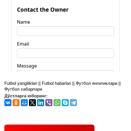
Futbol yangiliklari || Futbol habarlari || Футбол янгиликлари ||
Футбол хабарлари
Дўстларга юборинг: