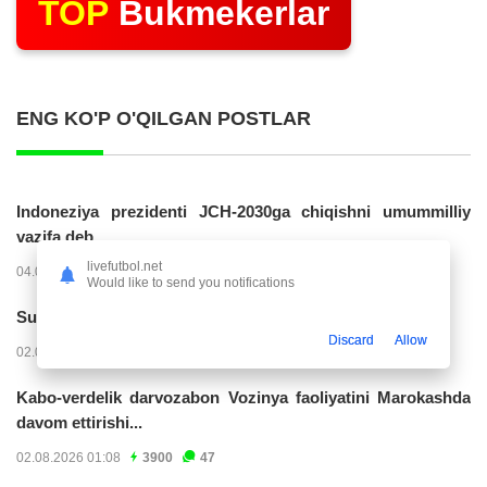
TOP
Bukmekerlar
ENG KO'P O'QILGAN POSTLAR
Indoneziya prezidenti JCH-2030ga chiqishni umummilliy
vazifa deb...
livefutbol.net
04.08.2026 02:11
14220
47
Would like to send you notifications
Superliga. “Buxoro” - “Lokomotiv”...
Discard
Allow
02.08.2026 03:08
7159
47
Kabo-verdelik darvozabon Vozinya faoliyatini Marokashda
davom ettirishi...
02.08.2026 01:08
3900
47