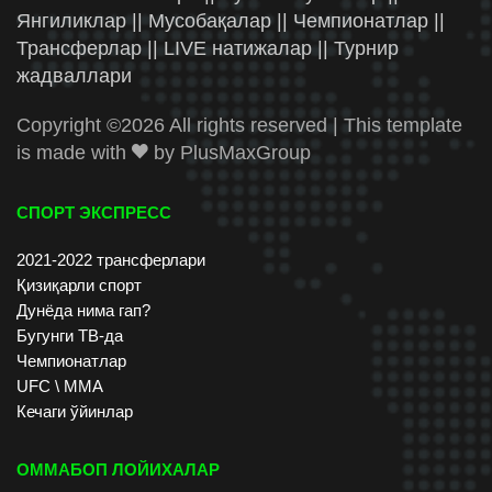
Янгиликлар || Мусобақалар || Чемпионатлар ||
Трансферлар || LIVE натижалар || Турнир
жадваллари
Copyright ©
2026 All rights reserved | This template
is made with
by
PlusMaxGroup
СПОРТ ЭКСПРЕСС
2021-2022 трансферлари
Қизиқарли спорт
Дунёда нима гап?
Бугунги ТВ-да
Чемпионатлар
UFC \ ММА
Кечаги ўйинлар
ОММАБОП ЛОЙИХАЛАР