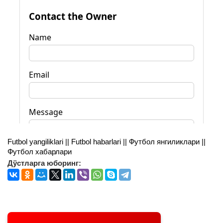
Futbol yangiliklari || Futbol habarlari || Футбол янгиликлари ||
Футбол хабарлари
Дўстларга юборинг: