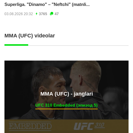
Superliga. "Dinamo" – "Neftchi" (matnli...
03.08.2026 20:32
3765
47
MMA (UFC) videolar
ММА (UFC) - janglari
UFC 310 Embedded (эпизод 5)