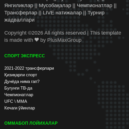
Янгиликлар || Мусобақалар || Чемпионатлар ||
Трансферлар || LIVE натижалар || Турнир
жадваллари
Copyright ©
2026 All rights reserved | This template
is made with
by
PlusMaxGroup
СПОРТ ЭКСПРЕСС
2021-2022 трансферлари
Қизиқарли спорт
Дунёда нима гап?
Бугунги ТВ-да
Чемпионатлар
UFC \ ММА
Кечаги ўйинлар
ОММАБОП ЛОЙИХАЛАР