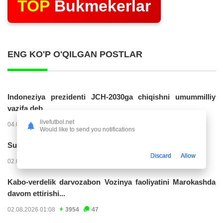
TOP
Bukmekerlar
ENG KO'P O'QILGAN POSTLAR
Indoneziya prezidenti JCH-2030ga chiqishni umummilliy
vazifa deb...
livefutbol.net
04.08.2026 02:11
14280
47
Would like to send you notifications
Superliga. “Buxoro” - “Lokomotiv”...
Discard
Allow
02.08.2026 03:08
7216
47
Kabo-verdelik darvozabon Vozinya faoliyatini Marokashda
davom ettirishi...
02.08.2026 01:08
3954
47