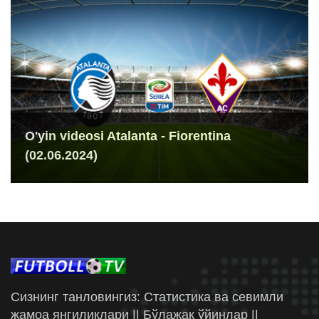
O'yin videosi Atalanta - Fiorentina
(02.06.2024)
Сизнинг танловингиз: Статистика ва севимли
жамоа янгиликлари || Бўлажак ўйинлар ||