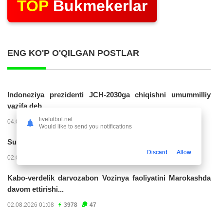
TOP
Bukmekerlar
ENG KO'P O'QILGAN POSTLAR
Indoneziya prezidenti JCH-2030ga chiqishni umummilliy
vazifa deb...
livefutbol.net
04.08.2026 02:11
14286
47
Would like to send you notifications
Superliga. “Buxoro” - “Lokomotiv”...
Discard
Allow
02.08.2026 03:08
7228
47
Kabo-verdelik darvozabon Vozinya faoliyatini Marokashda
davom ettirishi...
02.08.2026 01:08
3978
47