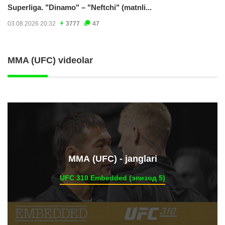
Superliga. "Dinamo" – "Neftchi" (matnli...
03.08.2026 20:32
3777
47
MMA (UFC) videolar
ММА (UFC) - janglari
UFC 310 Embedded (эпизод 5)