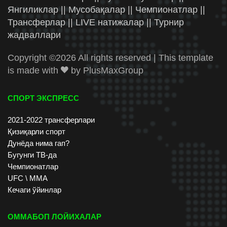
Янгиликлар || Мусобақалар || Чемпионатлар ||
Трансферлар || LIVE натижалар || Турнир
жадваллари
Copyright ©
2026 All rights reserved | This template
is made with
by
PlusMaxGroup
СПОРТ ЭКСПРЕСС
2021-2022 трансферлари
Қизиқарли спорт
Дунёда нима гап?
Бугунги ТВ-да
Чемпионатлар
UFC \ ММА
Кечаги ўйинлар
ОММАБОП ЛОЙИХАЛАР