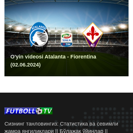
O'yin videosi Atalanta - Fiorentina
(02.06.2024)
Сизнинг танловингиз: Статистика ва севимли
жамоа янгиликлари || Бўлажак ўйинлар ||