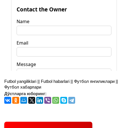
Futbol yangiliklari || Futbol habarlari || Футбол янгиликлари ||
Футбол хабарлари
Дўстларга юборинг: