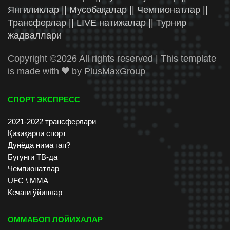
Янгиликлар || Мусобақалар || Чемпионатлар ||
Трансферлар || LIVE натижалар || Турнир
жадваллари
Copyright ©
2026 All rights reserved | This template
is made with
by
PlusMaxGroup
СПОРТ ЭКСПРЕСС
2021-2022 трансферлари
Қизиқарли спорт
Дунёда нима гап?
Бугунги ТВ-да
Чемпионатлар
UFC \ ММА
Кечаги ўйинлар
ОММАБОП ЛОЙИХАЛАР