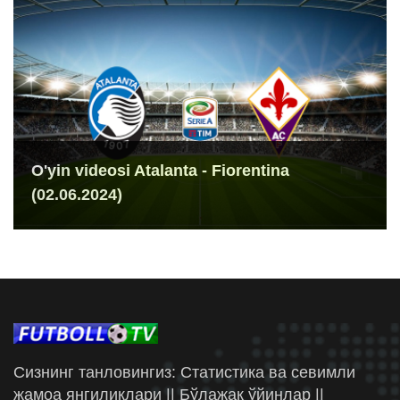
O'yin videosi Atalanta - Fiorentina
(02.06.2024)
Сизнинг танловингиз: Статистика ва севимли
жамоа янгиликлари || Бўлажак ўйинлар ||