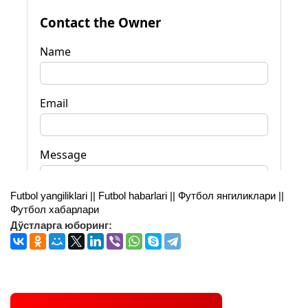
Futbol yangiliklari || Futbol habarlari || Футбол янгиликлари ||
Футбол хабарлари
Дўстларга юборинг: