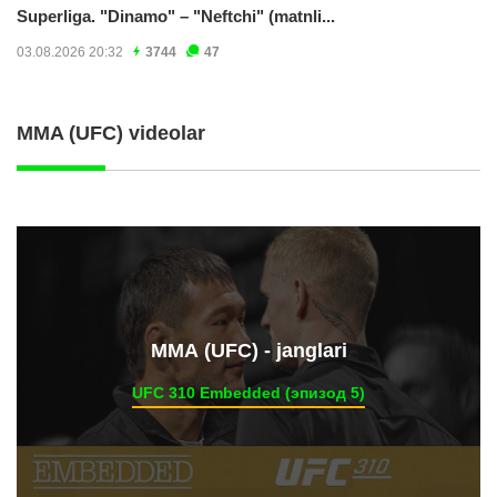
Superliga. "Dinamo" – "Neftchi" (matnli...
03.08.2026 20:32
3744
47
MMA (UFC) videolar
ММА (UFC) - janglari
UFC 310 Embedded (эпизод 5)