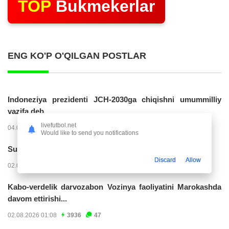
TOP
Bukmekerlar
ENG KO'P O'QILGAN POSTLAR
Indoneziya prezidenti JCH-2030ga chiqishni umummilliy
vazifa deb...
livefutbol.net
04.08.2026 02:11
14256
47
Would like to send you notifications
Superliga. “Buxoro” - “Lokomotiv”...
Discard
Allow
02.08.2026 03:08
7192
47
Kabo-verdelik darvozabon Vozinya faoliyatini Marokashda
davom ettirishi...
02.08.2026 01:08
3936
47