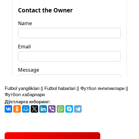
Futbol yangiliklari || Futbol habarlari || Футбол янгиликлари ||
Футбол хабарлари
Дўстларга юборинг: