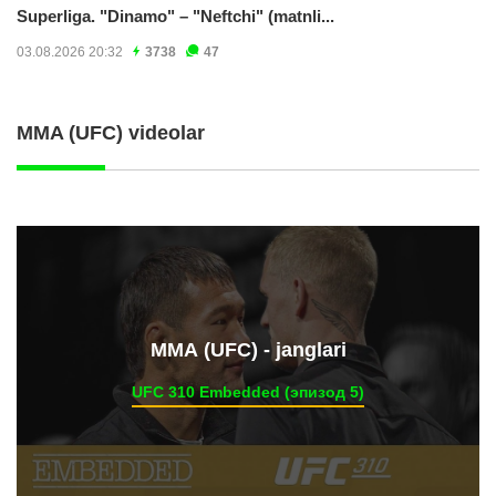
Superliga. "Dinamo" – "Neftchi" (matnli...
03.08.2026 20:32
3738
47
MMA (UFC) videolar
ММА (UFC) - janglari
UFC 310 Embedded (эпизод 5)