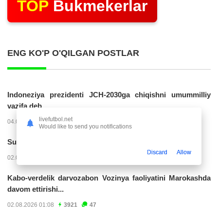
TOP
Bukmekerlar
ENG KO'P O'QILGAN POSTLAR
Indoneziya prezidenti JCH-2030ga chiqishni umummilliy
vazifa deb...
livefutbol.net
04.08.2026 02:11
14247
47
Would like to send you notifications
Superliga. “Buxoro” - “Lokomotiv”...
Discard
Allow
02.08.2026 03:08
7180
47
Kabo-verdelik darvozabon Vozinya faoliyatini Marokashda
davom ettirishi...
02.08.2026 01:08
3921
47