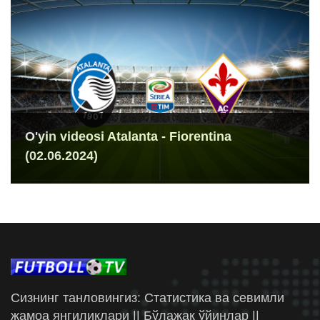
O'yin videosi Atalanta - Fiorentina
(02.06.2024)
Сизнинг танловингиз: Статистика ва севимли
жамоа янгиликлари || Бўлажак ўйинлар ||