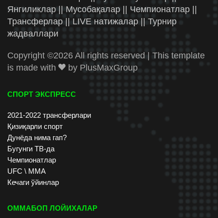
Янгиликлар || Мусобақалар || Чемпионатлар ||
Трансферлар || LIVE натижалар || Турнир
жадваллари
Copyright ©
2026 All rights reserved | This template
is made with
by
PlusMaxGroup
СПОРТ ЭКСПРЕСС
2021-2022 трансферлари
Қизиқарли спорт
Дунёда нима гап?
Бугунги ТВ-да
Чемпионатлар
UFC \ ММА
Кечаги ўйинлар
ОММАБОП ЛОЙИХАЛАР