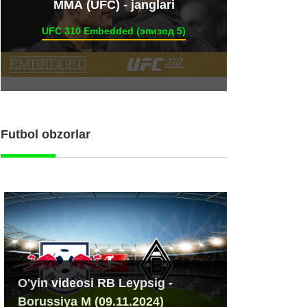
ММА (UFC) - janglari
UFC 310 Embedded (эпизод 5)
Futbol obzorlar
O'yin videosi RB Leypsig -
Borussiya M (09.11.2024)