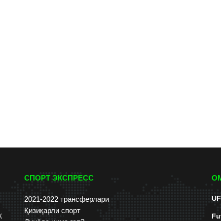
СПОРТ ЭКСПРЕСС
О
UF
2021-2022 трансферлари
Қизиқарли спорт
к
Fu