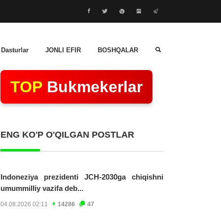
 Dasturlar
JONLI EFIR
BOSHQALAR
TOP
Bukmekerlar
ENG KO'P O'QILGAN POSTLAR
Indoneziya prezidenti JCH-2030ga chiqishni
umummilliy vazifa deb...
04.08.2026 02:11
14286
47