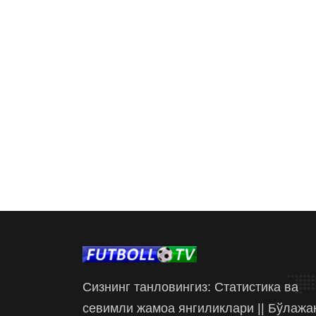
Сизнинг танловингиз: Статистика ва
севимли жамоа янгиликлари || Бўлажа