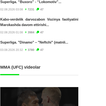
Superliga. “Buxoro” - “Lokomotiv”...
02.08.2026 03:08
7231
47
Kabo-verdelik darvozabon Vozinya faoliyatini
Marokashda davom ettirishi...
02.08.2026 01:08
3984
47
Superliga. "Dinamo" – "Neftchi" (matnli...
03.08.2026 20:32
3780
47
MMA (UFC) videolar