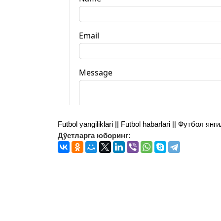
Futbol yangiliklari || Futbol habarlari || Футбол 
Дўстларга юборинг: