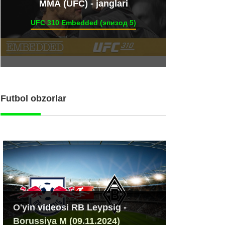
ММА (UFC) - janglari
UFC 310 Embedded (эпизод 5)
Futbol obzorlar
O'yin videosi RB Leypsig -
Borussiya M (09.11.2024)