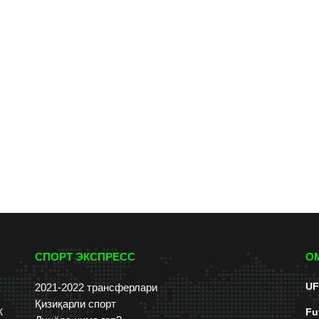
СПОРТ ЭКСПРЕСС
О
UF
2021-2022 трансферлари
Қизиқарли спорт
к
Fu