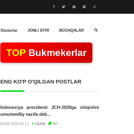
 Dasturlar
JONLI EFIR
BOSHQALAR
TOP
Bukmekerlar
ENG KO'P O'QILGAN POSTLAR
Indoneziya prezidenti JCH-2030ga chiqishni
umummilliy vazifa deb...
04.08.2026 02:11
14256
47