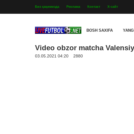
Биз ҳақимизда
Реклама
Контакт
Х-сайт
BOSH SAXIFA
YANG
Video obzor matcha Valensiya
03.05.2021 04:20
2880