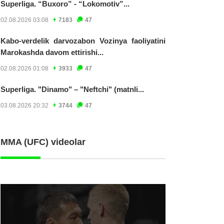
Superliga. “Buxoro” - “Lokomotiv”...
02.08.2026 03:08
7183
47
Kabo-verdelik darvozabon Vozinya faoliyatini
Marokashda davom ettirishi...
02.08.2026 01:08
3933
47
Superliga. "Dinamo" – "Neftchi" (matnli...
03.08.2026 20:32
3744
47
MMA (UFC) videolar