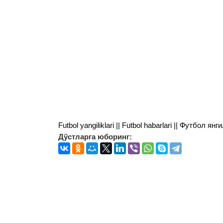
Futbol yangiliklari || Futbol habarlari || Футбол 
Дўстларга юборинг: