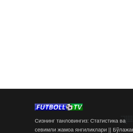
Сизнинг танловингиз: Статистика ва
севимли жамоа янгиликлари || Бўлажа