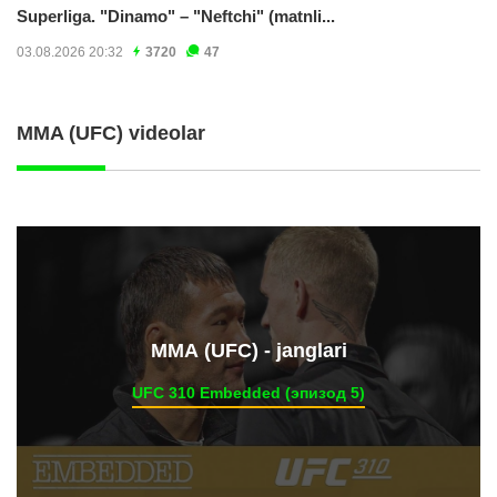
Superliga. "Dinamo" – "Neftchi" (matnli...
03.08.2026 20:32
3720
47
MMA (UFC) videolar
ММА (UFC) - janglari
UFC 310 Embedded (эпизод 5)