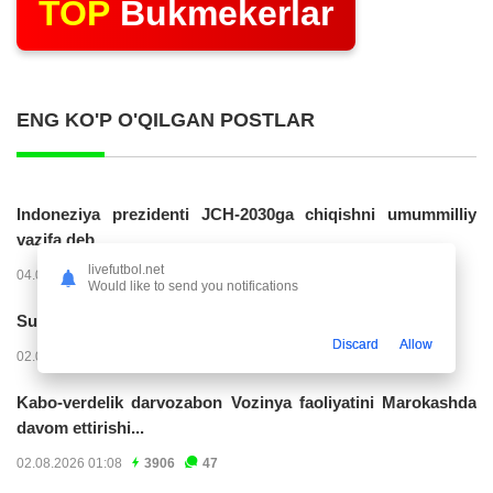
TOP
Bukmekerlar
ENG KO'P O'QILGAN POSTLAR
Indoneziya prezidenti JCH-2030ga chiqishni umummilliy
vazifa deb...
livefutbol.net
04.08.2026 02:11
14223
47
Would like to send you notifications
Superliga. “Buxoro” - “Lokomotiv”...
Discard
Allow
02.08.2026 03:08
7162
47
Kabo-verdelik darvozabon Vozinya faoliyatini Marokashda
davom ettirishi...
02.08.2026 01:08
3906
47