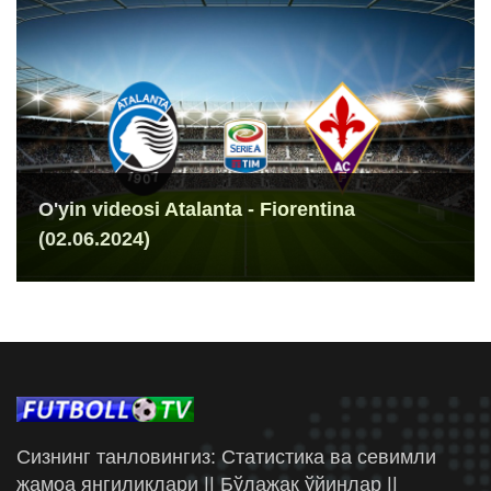
O'yin videosi Atalanta - Fiorentina
(02.06.2024)
Сизнинг танловингиз: Статистика ва севимли
жамоа янгиликлари || Бўлажак ўйинлар ||