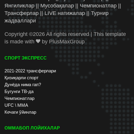
Янгиликлар || Мусобақалар || Чемпионатлар ||
Трансферлар || LIVE натижалар || Турнир
жадваллари
Copyright ©
2026 All rights reserved | This template
is made with
by
PlusMaxGroup
СПОРТ ЭКСПРЕСС
2021-2022 трансферлари
Қизиқарли спорт
Дунёда нима гап?
Бугунги ТВ-да
Чемпионатлар
UFC \ ММА
Кечаги ўйинлар
ОММАБОП ЛОЙИХАЛАР