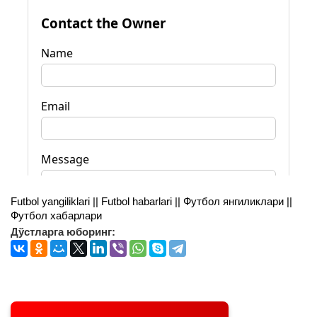
Futbol yangiliklari || Futbol habarlari || Футбол янгиликлари ||
Футбол хабарлари
Дўстларга юборинг: