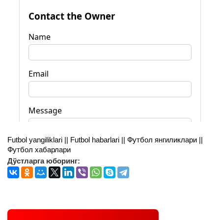
Futbol yangiliklari || Futbol habarlari || Футбол янгиликлари ||
Футбол хабарлари
Дўстларга юборинг: