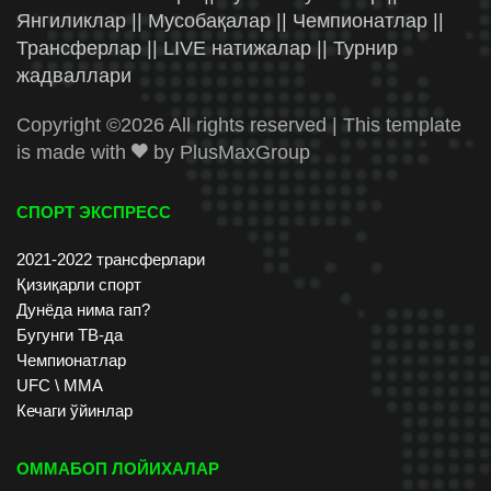
Янгиликлар || Мусобақалар || Чемпионатлар ||
Трансферлар || LIVE натижалар || Турнир
жадваллари
Copyright ©
2026 All rights reserved | This template
is made with
by
PlusMaxGroup
СПОРТ ЭКСПРЕСС
2021-2022 трансферлари
Қизиқарли спорт
Дунёда нима гап?
Бугунги ТВ-да
Чемпионатлар
UFC \ ММА
Кечаги ўйинлар
ОММАБОП ЛОЙИХАЛАР