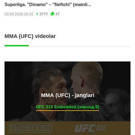
Superliga. "Dinamo" – "Neftchi" (matnli...
03.08.2026 20:32
3777
47
MMA (UFC) videolar
ММА (UFC) - janglari
UFC 310 Embedded (эпизод 5)