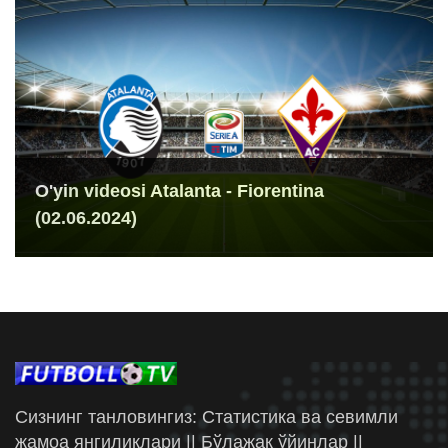
O'yin videosi Atalanta - Fiorentina
(02.06.2024)
Сизнинг танловингиз: Статистика ва севимли
жамоа янгиликлари || Бўлажак ўйинлар ||