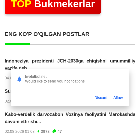
TOP
Bukmekerlar
ENG KO'P O'QILGAN POSTLAR
Indoneziya prezidenti JCH-2030ga chiqishni umummilliy
vazifa deb...
livefutbol.net
04.08.2026 02:11
14283
47
Would like to send you notifications
Superliga. “Buxoro” - “Lokomotiv”...
Discard
Allow
02.08.2026 03:08
7228
47
Kabo-verdelik darvozabon Vozinya faoliyatini Marokashda
davom ettirishi...
02.08.2026 01:08
3978
47