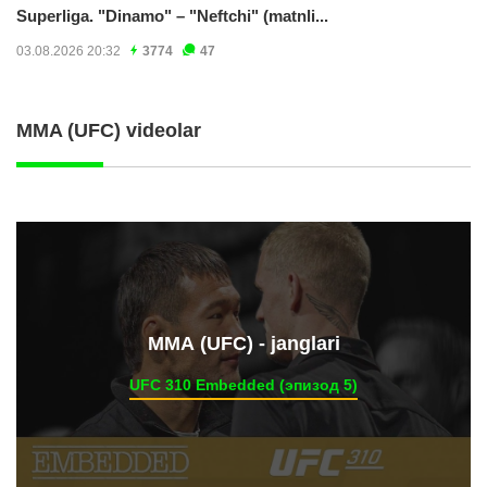
Superliga. "Dinamo" – "Neftchi" (matnli...
03.08.2026 20:32
3774
47
MMA (UFC) videolar
ММА (UFC) - janglari
UFC 310 Embedded (эпизод 5)