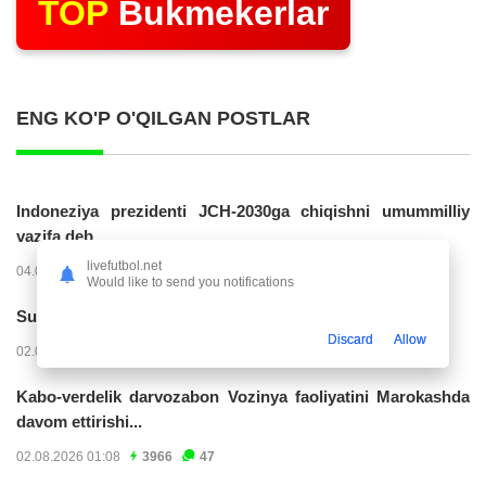
TOP
Bukmekerlar
ENG KO'P O'QILGAN POSTLAR
Indoneziya prezidenti JCH-2030ga chiqishni umummilliy
vazifa deb...
livefutbol.net
04.08.2026 02:11
14283
47
Would like to send you notifications
Superliga. “Buxoro” - “Lokomotiv”...
Discard
Allow
02.08.2026 03:08
7228
47
Kabo-verdelik darvozabon Vozinya faoliyatini Marokashda
davom ettirishi...
02.08.2026 01:08
3966
47