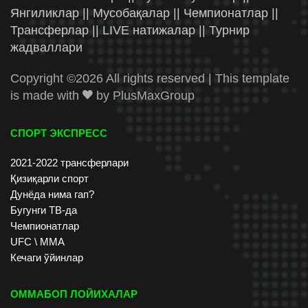
Янгиликлар || Мусобақалар || Чемпионатлар ||
Трансферлар || LIVE натижалар || Турнир
жадваллари
Copyright ©
2026 All rights reserved | This template
is made with
by
PlusMaxGroup
СПОРТ ЭКСПРЕСС
2021-2022 трансферлари
Қизиқарли спорт
Дунёда нима гап?
Бугунги ТВ-да
Чемпионатлар
UFC \ ММА
Кечаги ўйинлар
ОММАБОП ЛОЙИХАЛАР