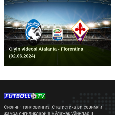
O'yin videosi Atalanta - Fiorentina
(02.06.2024)
Сизнинг танловингиз: Статистика ва севимли
жамоа янгиликлари || Бўлажак ўйинлар ||