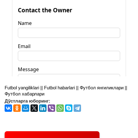
Futbol yangiliklari || Futbol habarlari || Футбол янгиликлари ||
Футбол хабарлари
Дўстларга юборинг: