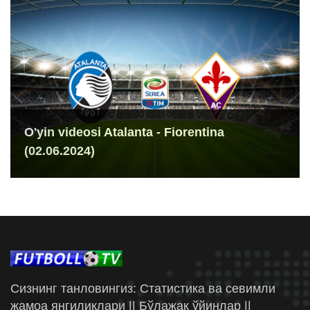
O'yin videosi Atalanta - Fiorentina
(02.06.2024)
Сизнинг танловингиз: Статистика ва севимли
жамоа янгиликлари || Бўлажак ўйинлар ||