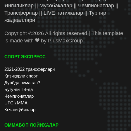
Янгиликлар || Мусобақалар || Чемпионатлар ||
Трансферлар || LIVE натижалар || Турнир
жадваллари
Copyright ©
2026 All rights reserved | This template
is made with
by
PlusMaxGroup
СПОРТ ЭКСПРЕСС
2021-2022 трансферлари
Қизиқарли спорт
Дунёда нима гап?
Бугунги ТВ-да
Чемпионатлар
UFC \ ММА
Кечаги ўйинлар
ОММАБОП ЛОЙИХАЛАР