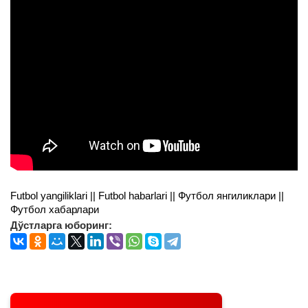
Futbol yangiliklari || Futbol habarlari || Футбол янгиликлари ||
Футбол хабарлари
Дўстларга юборинг: