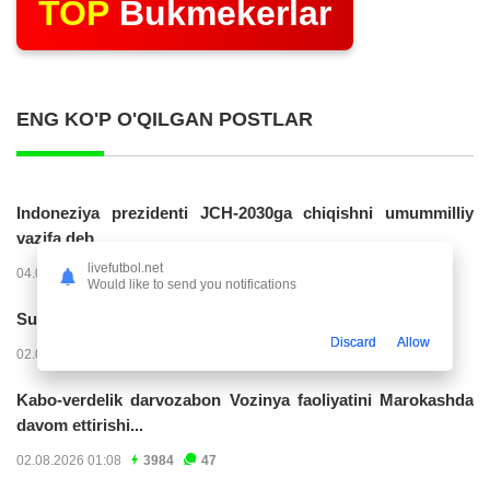
TOP
Bukmekerlar
ENG KO'P O'QILGAN POSTLAR
Indoneziya prezidenti JCH-2030ga chiqishni umummilliy
vazifa deb...
livefutbol.net
04.08.2026 02:11
14286
47
Would like to send you notifications
Superliga. “Buxoro” - “Lokomotiv”...
Discard
Allow
02.08.2026 03:08
7231
47
Kabo-verdelik darvozabon Vozinya faoliyatini Marokashda
davom ettirishi...
02.08.2026 01:08
3984
47