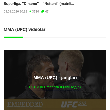
Superliga. "Dinamo" – "Neftchi" (matnli...
03.08.2026 20:32
3780
47
MMA (UFC) videolar
ММА (UFC) - janglari
UFC 310 Embedded (эпизод 5)