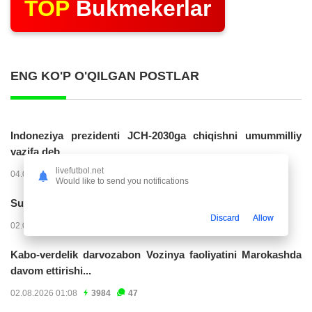
TOP
Bukmekerlar
ENG KO'P O'QILGAN POSTLAR
Indoneziya prezidenti JCH-2030ga chiqishni umummilliy
vazifa deb...
livefutbol.net
04.08.2026 02:11
14286
47
Would like to send you notifications
Superliga. “Buxoro” - “Lokomotiv”...
Discard
Allow
02.08.2026 03:08
7231
47
Kabo-verdelik darvozabon Vozinya faoliyatini Marokashda
davom ettirishi...
02.08.2026 01:08
3984
47