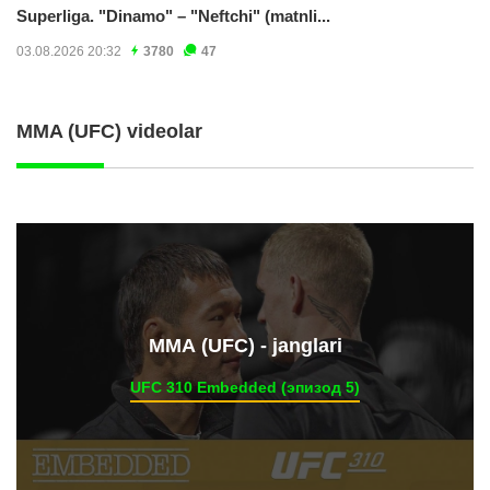
Superliga. "Dinamo" – "Neftchi" (matnli...
03.08.2026 20:32
3780
47
MMA (UFC) videolar
ММА (UFC) - janglari
UFC 310 Embedded (эпизод 5)