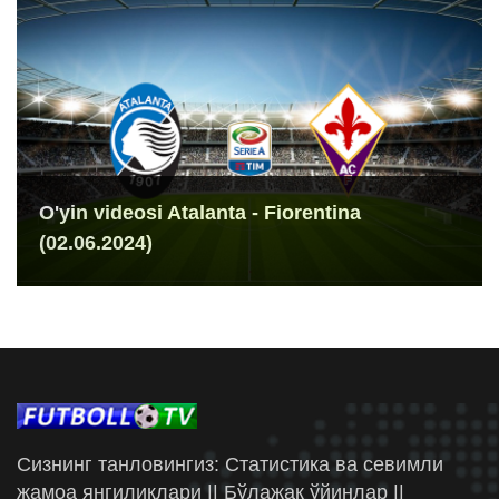
O'yin videosi Atalanta - Fiorentina
(02.06.2024)
Сизнинг танловингиз: Статистика ва севимли
жамоа янгиликлари || Бўлажак ўйинлар ||