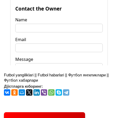
Futbol yangiliklari || Futbol habarlari || Футбол янгиликлари ||
Футбол хабарлари
Дўстларга юборинг: