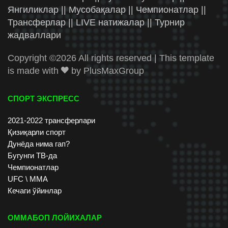
Янгиликлар || Мусобақалар || Чемпионатлар ||
Трансферлар || LIVE натижалар || Турнир
жадваллари
Copyright ©
2026 All rights reserved | This template
is made with
by
PlusMaxGroup
СПОРТ ЭКСПРЕСС
2021-2022 трансферлари
Қизиқарли спорт
Дунёда нима гап?
Бугунги ТВ-да
Чемпионатлар
UFC \ ММА
Кечаги ўйинлар
ОММАБОП ЛОЙИХАЛАР