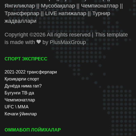
Янгиликлар || Мусобақалар || Чемпионатлар ||
Трансферлар || LIVE натижалар || Турнир
жадваллари
Copyright ©
2026 All rights reserved | This template
is made with
by
PlusMaxGroup
СПОРТ ЭКСПРЕСС
2021-2022 трансферлари
Қизиқарли спорт
Дунёда нима гап?
Бугунги ТВ-да
Чемпионатлар
UFC \ ММА
Кечаги ўйинлар
ОММАБОП ЛОЙИХАЛАР