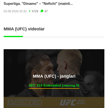
Superliga. "Dinamo" – "Neftchi" (matnli...
03.08.2026 20:32
3729
47
MMA (UFC) videolar
ММА (UFC) - janglari
UFC 310 Embedded (эпизод 5)