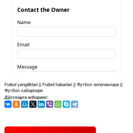
Futbol yangiliklari || Futbol habarlari || Футбол янгиликлари ||
Футбол хабарлари
Дўстларга юборинг: