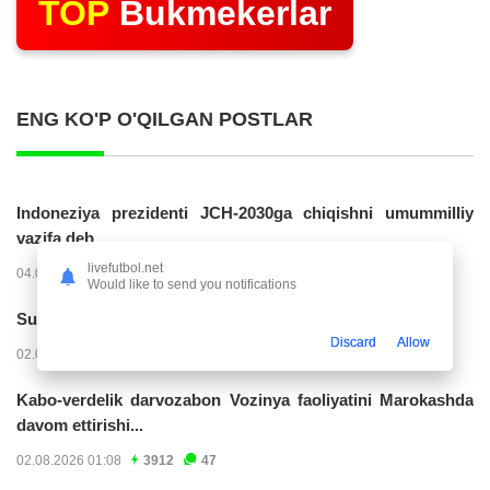
TOP
Bukmekerlar
ENG KO'P O'QILGAN POSTLAR
Indoneziya prezidenti JCH-2030ga chiqishni umummilliy
vazifa deb...
livefutbol.net
04.08.2026 02:11
14229
47
Would like to send you notifications
Superliga. “Buxoro” - “Lokomotiv”...
Discard
Allow
02.08.2026 03:08
7165
47
Kabo-verdelik darvozabon Vozinya faoliyatini Marokashda
davom ettirishi...
02.08.2026 01:08
3912
47