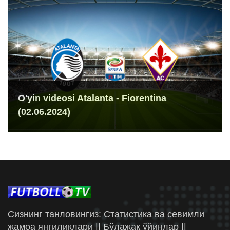
O'yin videosi Atalanta - Fiorentina
(02.06.2024)
Сизнинг танловингиз: Статистика ва севимли
жамоа янгиликлари || Бўлажак ўйинлар ||