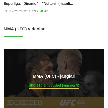
Superliga. "Dinamo" – "Neftchi" (matnli...
03.08.2026 20:32
3729
47
MMA (UFC) videolar
ММА (UFC) - janglari
UFC 310 Embedded (эпизод 5)