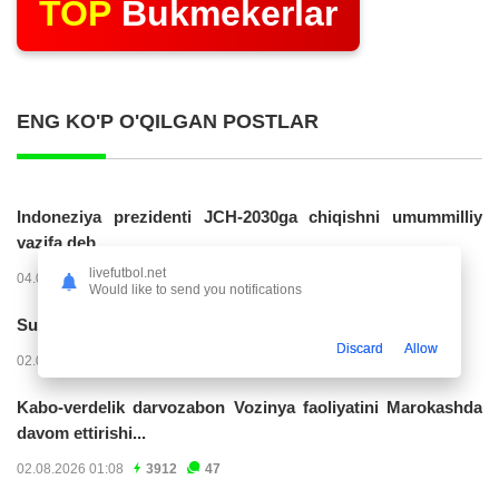
TOP
Bukmekerlar
ENG KO'P O'QILGAN POSTLAR
Indoneziya prezidenti JCH-2030ga chiqishni umummilliy
vazifa deb...
livefutbol.net
04.08.2026 02:11
14229
47
Would like to send you notifications
Superliga. “Buxoro” - “Lokomotiv”...
Discard
Allow
02.08.2026 03:08
7165
47
Kabo-verdelik darvozabon Vozinya faoliyatini Marokashda
davom ettirishi...
02.08.2026 01:08
3912
47