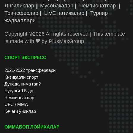
Янгиликлар || Мусобақалар || Чемпионатлар ||
Трансферлар || LIVE натижалар || Турнир
жадваллари
Copyright ©
2026 All rights reserved | This template
is made with
by
PlusMaxGroup
СПОРТ ЭКСПРЕСС
2021-2022 трансферлари
Қизиқарли спорт
Дунёда нима гап?
Бугунги ТВ-да
Чемпионатлар
UFC \ ММА
Кечаги ўйинлар
ОММАБОП ЛОЙИХАЛАР