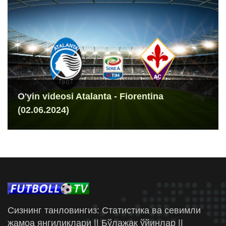
O'yin videosi Atalanta - Fiorentina
(02.06.2024)
Сизнинг танловингиз: Статистика ва севимли
жамоа янгиликлари || Бўлажак ўйинлар ||