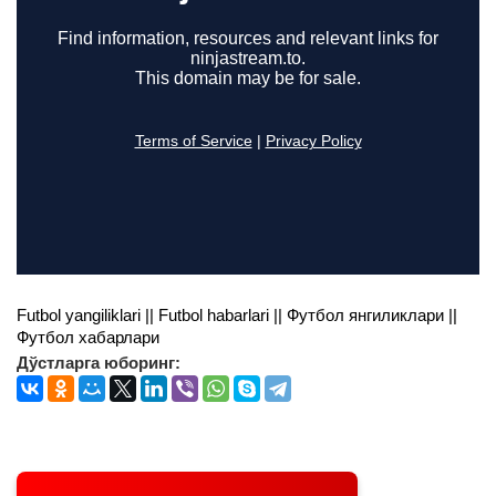
Futbol yangiliklari || Futbol habarlari || Футбол янгиликлари ||
Футбол хабарлари
Дўстларга юборинг: