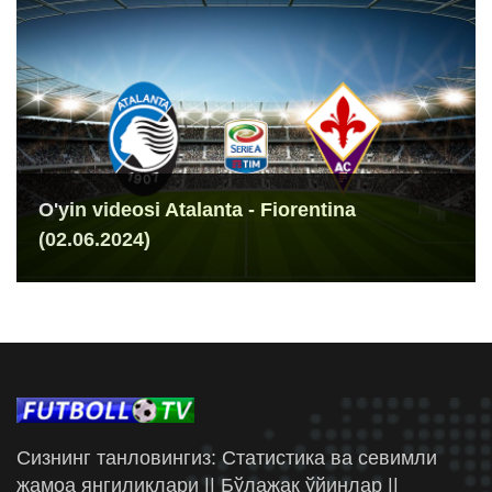
O'yin videosi Atalanta - Fiorentina
(02.06.2024)
Сизнинг танловингиз: Статистика ва севимли
жамоа янгиликлари || Бўлажак ўйинлар ||