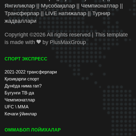
Янгиликлар || Мусобақалар || Чемпионатлар ||
Трансферлар || LIVE натижалар || Турнир
жадваллари
Copyright ©
2026 All rights reserved | This template
is made with
by
PlusMaxGroup
СПОРТ ЭКСПРЕСС
2021-2022 трансферлари
Қизиқарли спорт
Дунёда нима гап?
Бугунги ТВ-да
Чемпионатлар
UFC \ ММА
Кечаги ўйинлар
ОММАБОП ЛОЙИХАЛАР