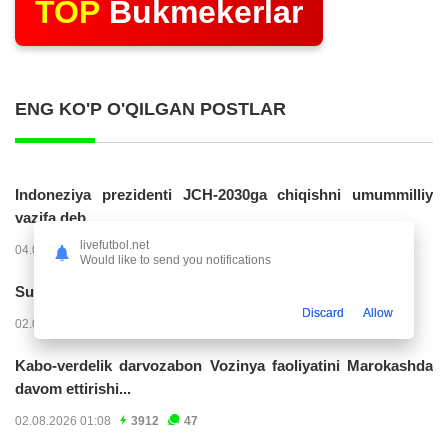
TOP
Bukmekerlar
ENG KO'P O'QILGAN POSTLAR
Indoneziya prezidenti JCH-2030ga chiqishni umummilliy
vazifa deb...
livefutbol.net
04.08.2026 02:11
14229
47
Would like to send you notifications
Superliga. “Buxoro” - “Lokomotiv”...
Discard
Allow
02.08.2026 03:08
7165
47
Kabo-verdelik darvozabon Vozinya faoliyatini Marokashda
davom ettirishi...
02.08.2026 01:08
3912
47