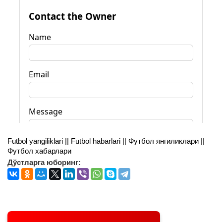
Futbol yangiliklari || Futbol habarlari || Футбол янгиликлари ||
Футбол хабарлари
Дўстларга юборинг: