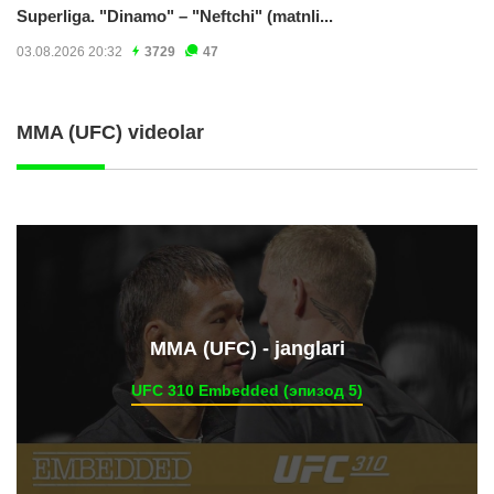
Superliga. "Dinamo" – "Neftchi" (matnli...
03.08.2026 20:32
3729
47
MMA (UFC) videolar
ММА (UFC) - janglari
UFC 310 Embedded (эпизод 5)