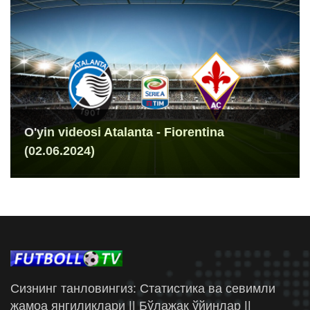
O'yin videosi Atalanta - Fiorentina
(02.06.2024)
Сизнинг танловингиз: Статистика ва севимли
жамоа янгиликлари || Бўлажак ўйинлар ||