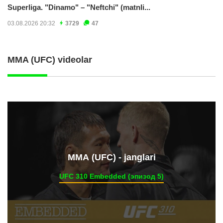
Superliga. "Dinamo" – "Neftchi" (matnli...
03.08.2026 20:32
3729
47
MMA (UFC) videolar
ММА (UFC) - janglari
UFC 310 Embedded (эпизод 5)