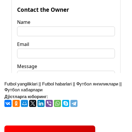
Futbol yangiliklari || Futbol habarlari || Футбол янгиликлари ||
Футбол хабарлари
Дўстларга юборинг: