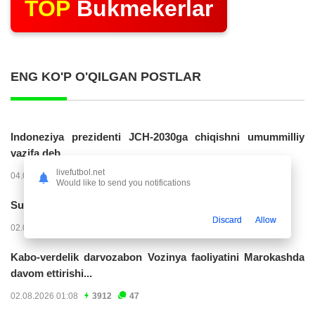
TOP
Bukmekerlar
ENG KO'P O'QILGAN POSTLAR
Indoneziya prezidenti JCH-2030ga chiqishni umummilliy
vazifa deb...
livefutbol.net
04.08.2026 02:11
14226
47
Would like to send you notifications
Superliga. “Buxoro” - “Lokomotiv”...
Discard
Allow
02.08.2026 03:08
7165
47
Kabo-verdelik darvozabon Vozinya faoliyatini Marokashda
davom ettirishi...
02.08.2026 01:08
3912
47