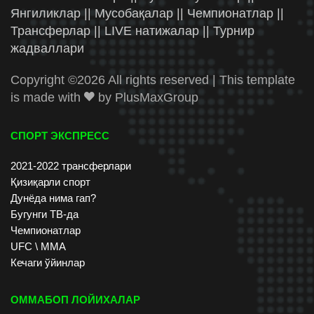
Янгиликлар || Мусобақалар || Чемпионатлар ||
Трансферлар || LIVE натижалар || Турнир
жадваллари
Copyright ©
2026 All rights reserved | This template
is made with
by
PlusMaxGroup
СПОРТ ЭКСПРЕСС
2021-2022 трансферлари
Қизиқарли спорт
Дунёда нима гап?
Бугунги ТВ-да
Чемпионатлар
UFC \ ММА
Кечаги ўйинлар
ОММАБОП ЛОЙИХАЛАР