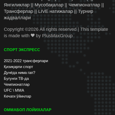
Янгиликлар || Мусобақалар || Чемпионатлар ||
Трансферлар || LIVE натижалар || Турнир
жадваллари
Copyright ©
2026 All rights reserved | This template
is made with
by
PlusMaxGroup
СПОРТ ЭКСПРЕСС
2021-2022 трансферлари
Қизиқарли спорт
Дунёда нима гап?
Бугунги ТВ-да
Чемпионатлар
UFC \ ММА
Кечаги ўйинлар
ОММАБОП ЛОЙИХАЛАР