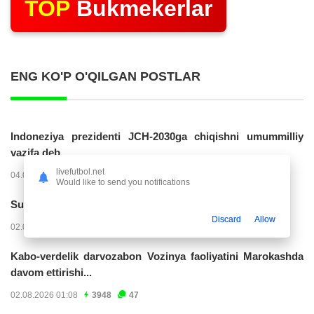
TOP
Bukmekerlar
ENG KO'P O'QILGAN POSTLAR
Indoneziya prezidenti JCH-2030ga chiqishni umummilliy
vazifa deb...
livefutbol.net
04.08.2026 02:11
14262
47
Would like to send you notifications
Superliga. “Buxoro” - “Lokomotiv”...
Discard
Allow
02.08.2026 03:08
7201
47
Kabo-verdelik darvozabon Vozinya faoliyatini Marokashda
davom ettirishi...
02.08.2026 01:08
3948
47