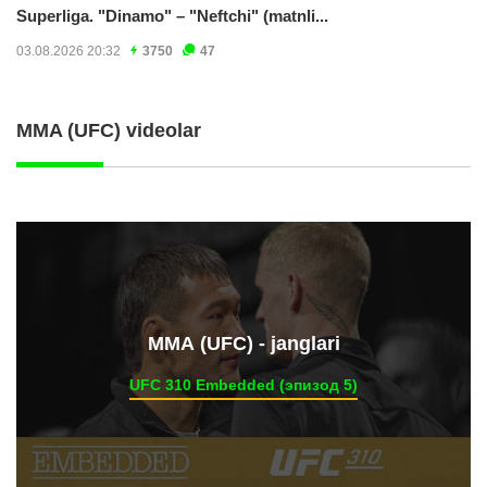
Superliga. "Dinamo" – "Neftchi" (matnli...
03.08.2026 20:32
3750
47
MMA (UFC) videolar
ММА (UFC) - janglari
UFC 310 Embedded (эпизод 5)