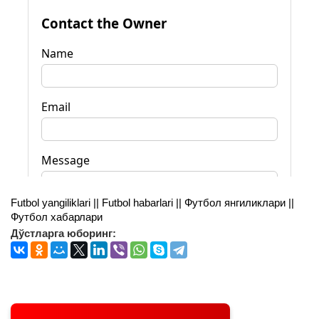
Futbol yangiliklari || Futbol habarlari || Футбол янгиликлари ||
Футбол хабарлари
Дўстларга юборинг: