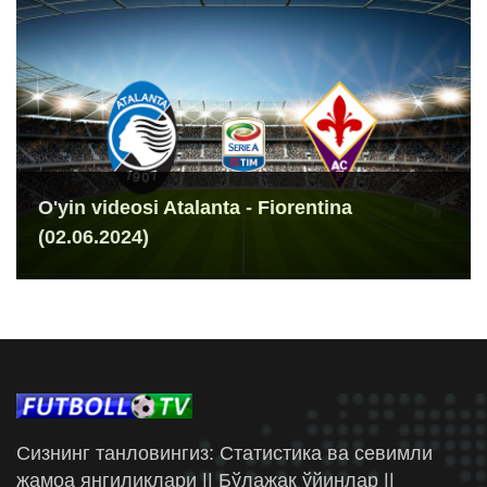
O'yin videosi Atalanta - Fiorentina
(02.06.2024)
Сизнинг танловингиз: Статистика ва севимли
жамоа янгиликлари || Бўлажак ўйинлар ||