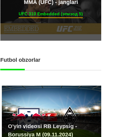
ММА (UFC) - janglari
UFC 310 Embedded (эпизод 5)
Futbol obzorlar
O'yin videosi RB Leypsig -
Borussiya M (09.11.2024)