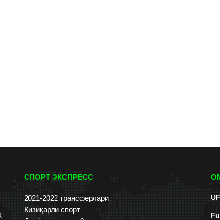
СПОРТ ЭКСПРЕСС
О
UF
2021-2022 трансферлари
Қизиқарли спорт
к
Fu