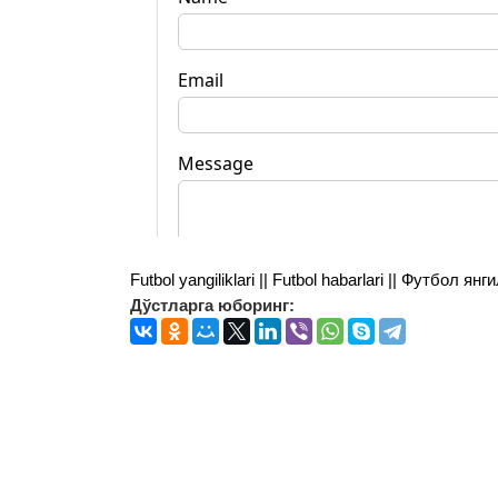
Futbol yangiliklari || Futbol habarlari || Футбол 
Дўстларга юборинг: