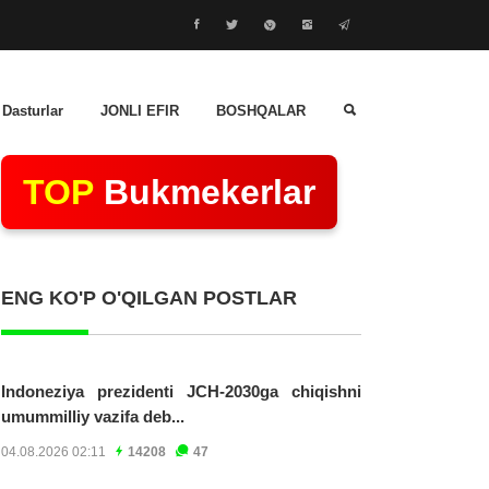
 Dasturlar
JONLI EFIR
BOSHQALAR
TOP
Bukmekerlar
ENG KO'P O'QILGAN POSTLAR
Indoneziya prezidenti JCH-2030ga chiqishni
umummilliy vazifa deb...
04.08.2026 02:11
14208
47