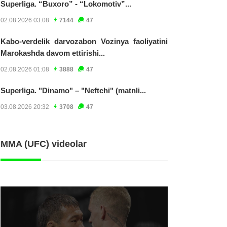
Superliga. “Buxoro” - “Lokomotiv”...
02.08.2026 03:08
7144
47
Kabo-verdelik darvozabon Vozinya faoliyatini
Marokashda davom ettirishi...
02.08.2026 01:08
3888
47
Superliga. "Dinamo" – "Neftchi" (matnli...
03.08.2026 20:32
3708
47
MMA (UFC) videolar