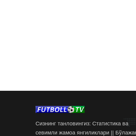
Сизнинг танловингиз: Статистика ва
севимли жамоа янгиликлари || Бўлажа