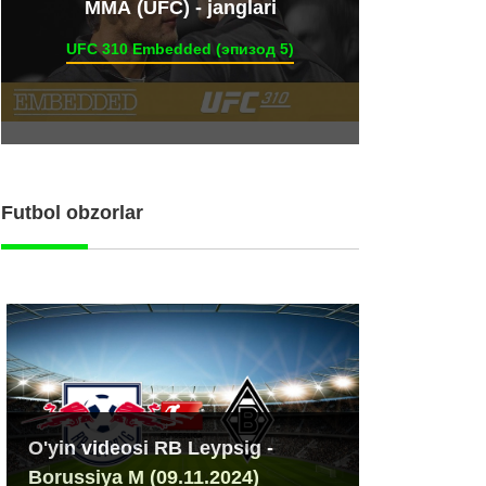
ММА (UFC) - janglari
UFC 310 Embedded (эпизод 5)
Futbol obzorlar
O'yin videosi RB Leypsig -
Borussiya M (09.11.2024)