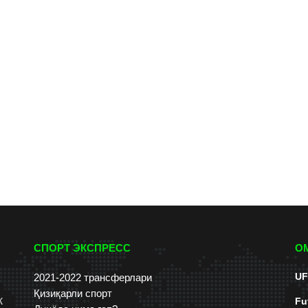
СПОРТ ЭКСПРЕСС
О
UF
2021-2022 трансферлари
Қизиқарли спорт
к
Fu