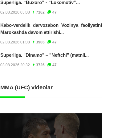
Superliga. “Buxoro” - “Lokomotiv”...
02.08.2026 03:08
7162
47
Kabo-verdelik darvozabon Vozinya faoliyatini
Marokashda davom ettirishi...
02.08.2026 01:08
3906
47
Superliga. "Dinamo" – "Neftchi" (matnli...
03.08.2026 20:32
3726
47
MMA (UFC) videolar