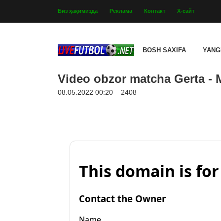
Биз ҳақимизда
Реклама
Контакт
Х-сайт
BOSH SAXIFA
YANG
Video obzor matcha Gerta - 
08.05.2022 00:20
2408