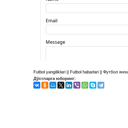
Futbol yangiliklari || Futbol habarlari || Футбол 
Дўстларга юборинг: