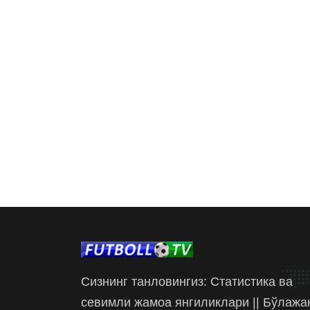
Сизнинг танловингиз: Статистика ва
севимли жамоа янгиликлари || Бўлажа