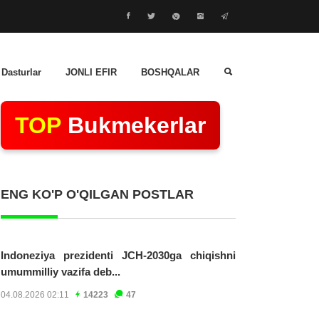
 Dasturlar
JONLI EFIR
BOSHQALAR
TOP
Bukmekerlar
ENG KO'P O'QILGAN POSTLAR
Indoneziya prezidenti JCH-2030ga chiqishni
umummilliy vazifa deb...
04.08.2026 02:11
14223
47