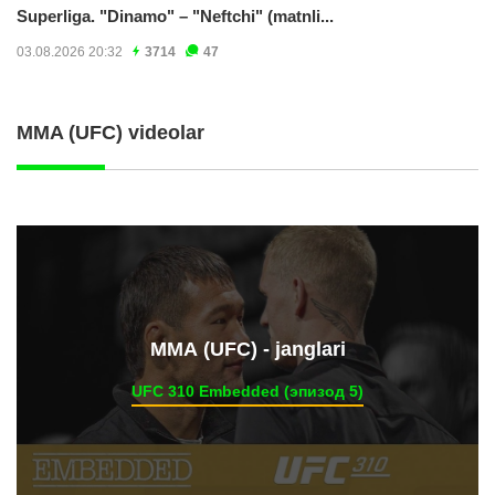
Superliga. "Dinamo" – "Neftchi" (matnli...
03.08.2026 20:32
3714
47
MMA (UFC) videolar
ММА (UFC) - janglari
UFC 310 Embedded (эпизод 5)