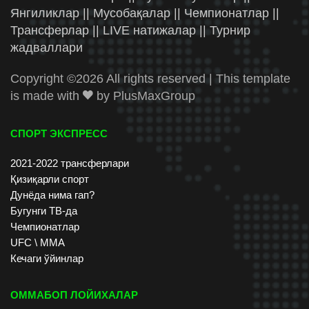
Янгиликлар || Мусобақалар || Чемпионатлар ||
Трансферлар || LIVE натижалар || Турнир
жадваллари
Copyright ©
2026 All rights reserved | This template
is made with
by
PlusMaxGroup
СПОРТ ЭКСПРЕСС
2021-2022 трансферлари
Қизиқарли спорт
Дунёда нима гап?
Бугунги ТВ-да
Чемпионатлар
UFC \ ММА
Кечаги ўйинлар
ОММАБОП ЛОЙИХАЛАР