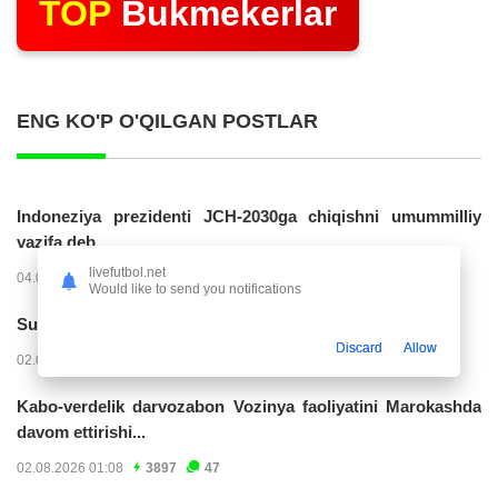
TOP
Bukmekerlar
ENG KO'P O'QILGAN POSTLAR
Indoneziya prezidenti JCH-2030ga chiqishni umummilliy
vazifa deb...
livefutbol.net
04.08.2026 02:11
14220
47
Would like to send you notifications
Superliga. “Buxoro” - “Lokomotiv”...
Discard
Allow
02.08.2026 03:08
7150
47
Kabo-verdelik darvozabon Vozinya faoliyatini Marokashda
davom ettirishi...
02.08.2026 01:08
3897
47