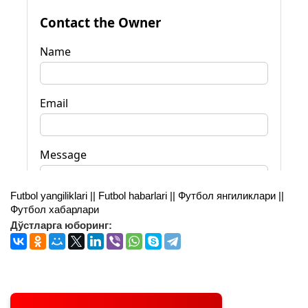
Futbol yangiliklari || Futbol habarlari || Футбол янгиликлари ||
Футбол хабарлари
Дўстларга юборинг: