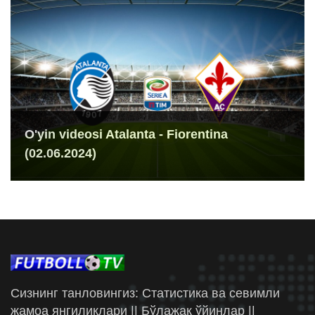
O'yin videosi Atalanta - Fiorentina
(02.06.2024)
Сизнинг танловингиз: Статистика ва севимли
жамоа янгиликлари || Бўлажак ўйинлар ||