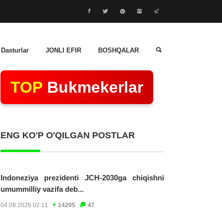
 Dasturlar
JONLI EFIR
BOSHQALAR
TOP
Bukmekerlar
ENG KO'P O'QILGAN POSTLAR
Indoneziya prezidenti JCH-2030ga chiqishni
umummilliy vazifa deb...
04.08.2026 02:11
14205
47