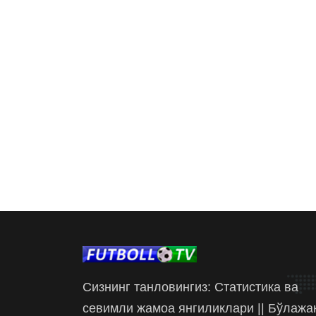
Сизнинг танловингиз: Статистика ва
севимли жамоа янгиликлари || Бўлажа