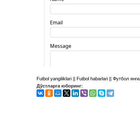
Futbol yangiliklari || Futbol habarlari || Футбол 
Дўстларга юборинг: