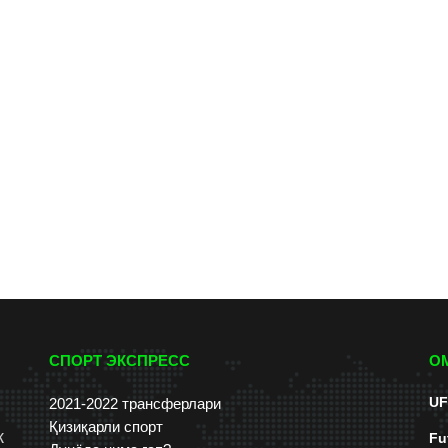
СПОРТ ЭКСПРЕСС
О
UF
2021-2022 трансферлари
Қизиқарли спорт
к
Fu