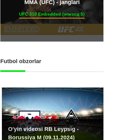
ММА (UFC) - janglari
UFC 310 Embedded (эпизод 5)
Futbol obzorlar
O'yin videosi RB Leypsig -
Borussiya M (09.11.2024)