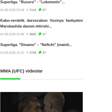
Superliga. “Buxoro” - “Lokomotiv”...
02.08.2026 03:08
7144
47
Kabo-verdelik darvozabon Vozinya faoliyatini
Marokashda davom ettirishi...
02.08.2026 01:08
3885
47
Superliga. "Dinamo" – "Neftchi" (matnli...
03.08.2026 20:32
3708
47
MMA (UFC) videolar