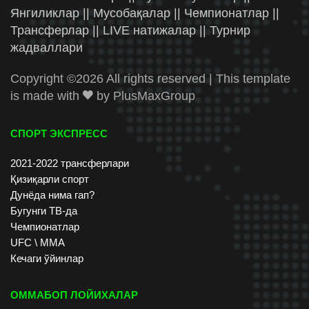
Янгиликлар || Мусобақалар || Чемпионатлар ||
Трансферлар || LIVE натижалар || Турнир
жадваллари
Copyright ©
2026 All rights reserved | This template
is made with
by
PlusMaxGroup
СПОРТ ЭКСПРЕСС
2021-2022 трансферлари
Қизиқарли спорт
Дунёда нима гап?
Бугунги ТВ-да
Чемпионатлар
UFC \ ММА
Кечаги ўйинлар
ОММАБОП ЛОЙИХАЛАР