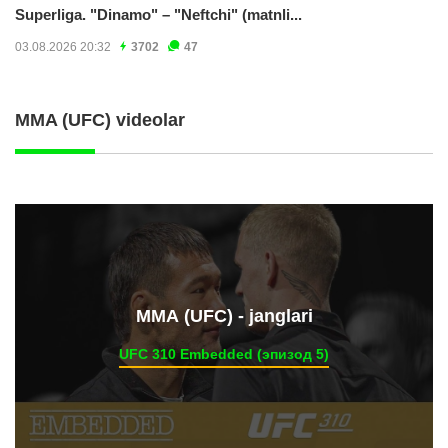
Superliga. "Dinamo" – "Neftchi" (matnli...
03.08.2026 20:32
3702
47
MMA (UFC) videolar
ММА (UFC) - janglari
UFC 310 Embedded (эпизод 5)