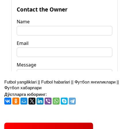
Futbol yangiliklari || Futbol habarlari || Футбол янгиликлари ||
Футбол хабарлари
Дўстларга юборинг: