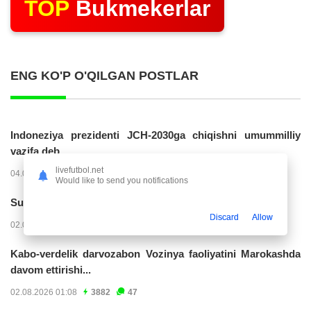
TOP
Bukmekerlar
ENG KO'P O'QILGAN POSTLAR
Indoneziya prezidenti JCH-2030ga chiqishni umummilliy
vazifa deb...
livefutbol.net
04.08.2026 02:11
14202
47
Would like to send you notifications
Superliga. “Buxoro” - “Lokomotiv”...
Discard
Allow
02.08.2026 03:08
7144
47
Kabo-verdelik darvozabon Vozinya faoliyatini Marokashda
davom ettirishi...
02.08.2026 01:08
3882
47