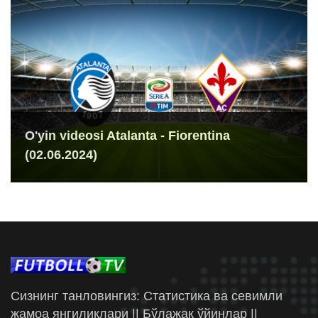
O'yin videosi Atalanta - Fiorentina
(02.06.2024)
Сизнинг танловингиз: Статистика ва севимли
жамоа янгиликлари || Бўлажак ўйинлар ||