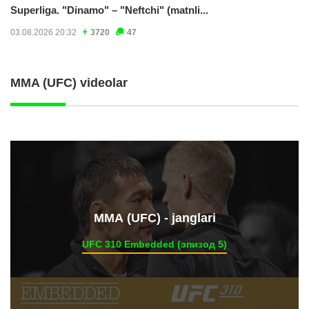
Superliga. "Dinamo" – "Neftchi" (matnli...
03.08.2026 20:32
3720
47
MMA (UFC) videolar
ММА (UFC) - janglari
UFC 310 Embedded (эпизод 5)