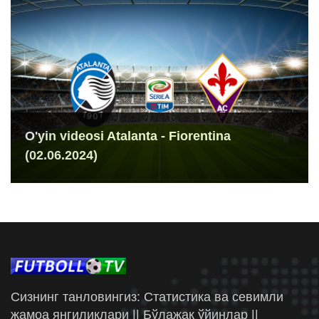
O'yin videosi Atalanta - Fiorentina
(02.06.2024)
Сизнинг танловингиз: Статистика ва севимли
жамоа янгиликлари || Бўлажак ўйинлар ||