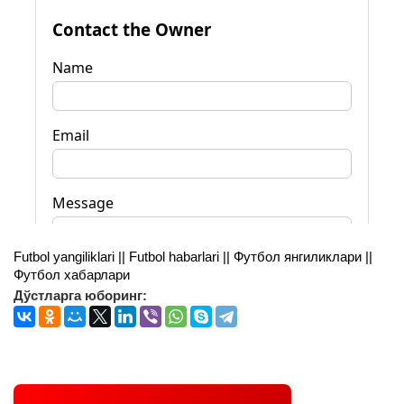
Futbol yangiliklari || Futbol habarlari || Футбол янгиликлари ||
Футбол хабарлари
Дўстларга юборинг: