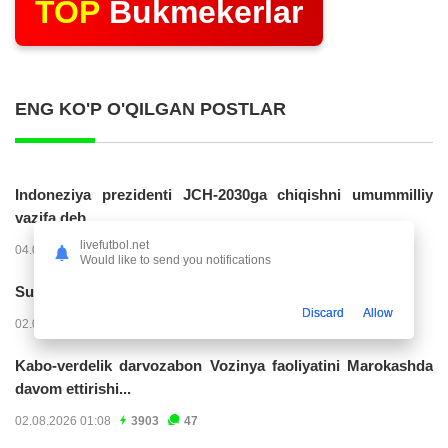
TOP
Bukmekerlar
ENG KO'P O'QILGAN POSTLAR
Indoneziya prezidenti JCH-2030ga chiqishni umummilliy
vazifa deb...
livefutbol.net
04.08.2026 02:11
14223
47
Would like to send you notifications
Superliga. “Buxoro” - “Lokomotiv”...
Discard
Allow
02.08.2026 03:08
7162
47
Kabo-verdelik darvozabon Vozinya faoliyatini Marokashda
davom ettirishi...
02.08.2026 01:08
3903
47