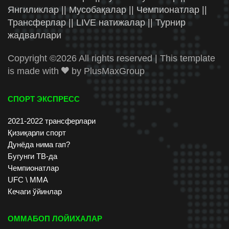
Янгиликлар || Мусобақалар || Чемпионатлар ||
Трансферлар || LIVE натижалар || Турнир
жадваллари
Copyright ©
2026 All rights reserved | This template
is made with
by
PlusMaxGroup
СПОРТ ЭКСПРЕСС
2021-2022 трансферлари
Қизиқарли спорт
Дунёда нима гап?
Бугунги ТВ-да
Чемпионатлар
UFC \ ММА
Кечаги ўйинлар
ОММАБОП ЛОЙИХАЛАР