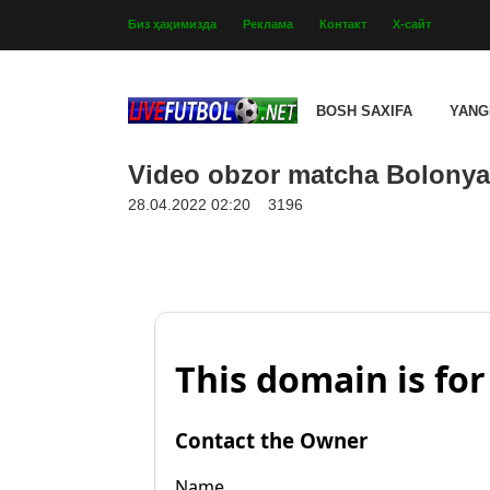
Биз ҳақимизда
Реклама
Контакт
Х-сайт
BOSH SAXIFA
YANG
Video obzor matcha Bolonya -
28.04.2022 02:20
3196