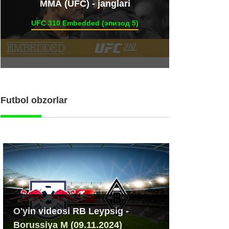
ММА (UFC) - janglari
UFC 310 Embedded (эпизод 5)
Futbol obzorlar
O'yin videosi RB Leypsig -
Borussiya M (09.11.2024)