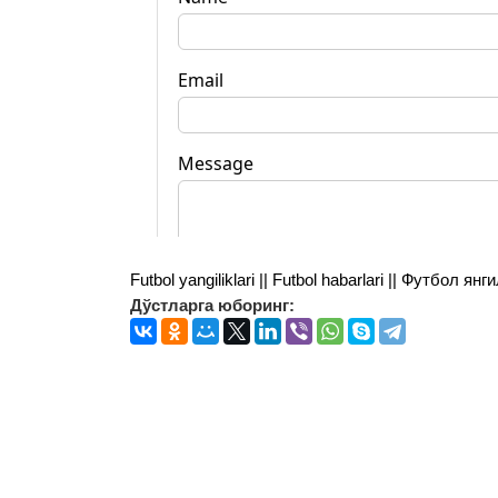
Futbol yangiliklari || Futbol habarlari || Футбол 
Дўстларга юборинг: