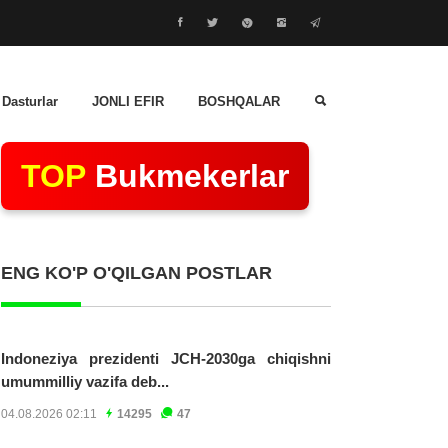
 Dasturlar
JONLI EFIR
BOSHQALAR
TOP
Bukmekerlar
ENG KO'P O'QILGAN POSTLAR
Indoneziya prezidenti JCH-2030ga chiqishni
umummilliy vazifa deb...
04.08.2026 02:11
14295
47