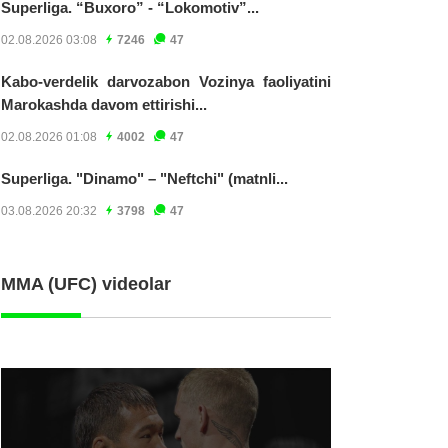
Superliga. “Buxoro” - “Lokomotiv”...
02.08.2026 03:08
7246
47
Kabo-verdelik darvozabon Vozinya faoliyatini
Marokashda davom ettirishi...
02.08.2026 01:08
4002
47
Superliga. "Dinamo" – "Neftchi" (matnli...
03.08.2026 20:32
3798
47
MMA (UFC) videolar