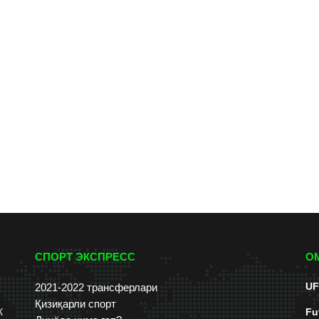
СПОРТ ЭКСПРЕСС
О
UF
2021-2022 трансферлари
Қизиқарли спорт
к
Fu