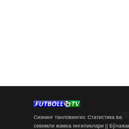
Сизнинг танловингиз: Статистика ва
севимли жамоа янгиликлари || Бўлажа