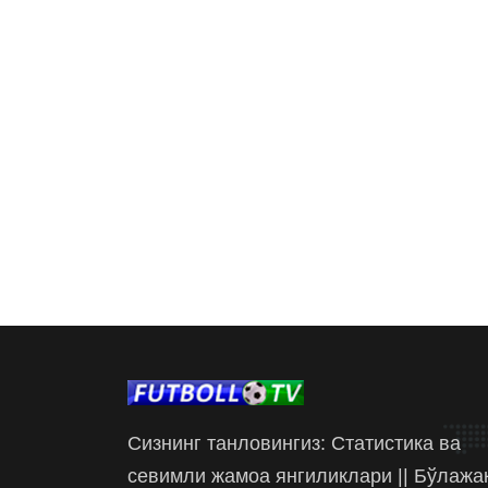
Сизнинг танловингиз: Статистика ва
севимли жамоа янгиликлари || Бўлажа