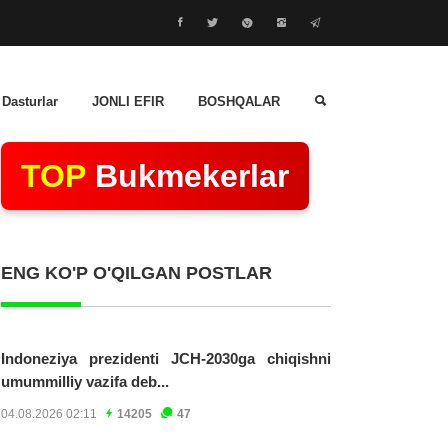
 Dasturlar
JONLI EFIR
BOSHQALAR
TOP
Bukmekerlar
ENG KO'P O'QILGAN POSTLAR
Indoneziya prezidenti JCH-2030ga chiqishni
umummilliy vazifa deb...
04.08.2026 02:11
14205
47