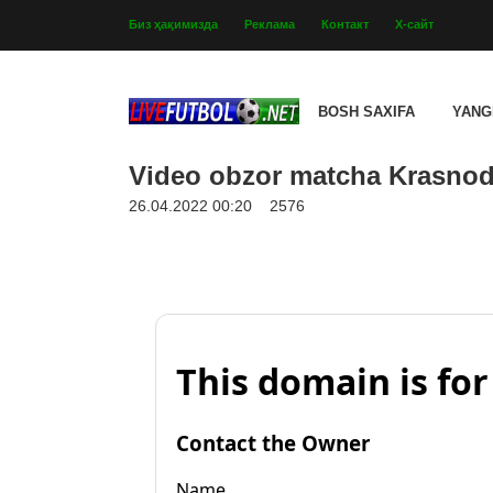
Биз ҳақимизда
Реклама
Контакт
Х-сайт
BOSH SAXIFA
YANG
Video obzor matcha Krasnodar
26.04.2022 00:20
2576