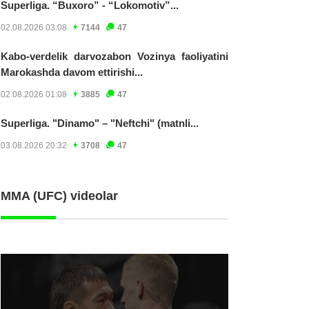
Superliga. “Buxoro” - “Lokomotiv”...
02.08.2026 03:08
7144
47
Kabo-verdelik darvozabon Vozinya faoliyatini
Marokashda davom ettirishi...
02.08.2026 01:08
3885
47
Superliga. "Dinamo" – "Neftchi" (matnli...
03.08.2026 20:32
3708
47
MMA (UFC) videolar