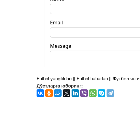
Futbol yangiliklari || Futbol habarlari || Футбол 
Дўстларга юборинг: