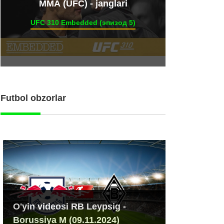
ММА (UFC) - janglari
UFC 310 Embedded (эпизод 5)
Futbol obzorlar
O'yin videosi RB Leypsig -
Borussiya M (09.11.2024)