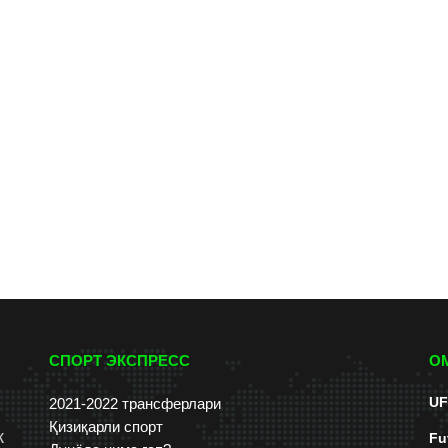
СПОРТ ЭКСПРЕСС
О
UF
2021-2022 трансферлари
Қизиқарли спорт
к
Fu