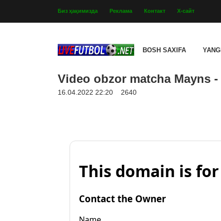
Биз ҳақимизда
Реклама
Контакт
Х-сайт
BOSH SAXIFA
YANG
Video obzor matcha Mayns - 
16.04.2022 22:20
2640