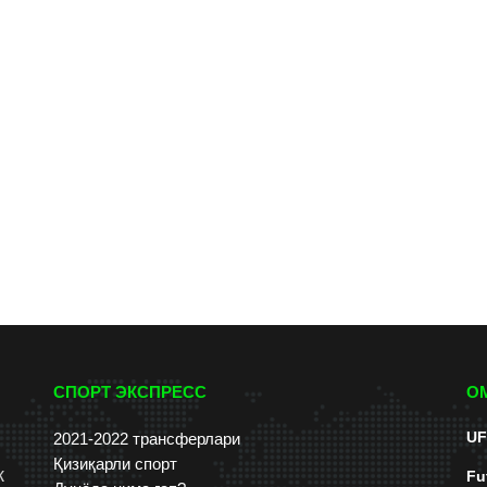
СПОРТ ЭКСПРЕСС
О
UF
2021-2022 трансферлари
Қизиқарли спорт
к
Fu