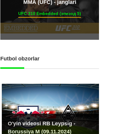
ММА (UFC) - janglari
UFC 310 Embedded (эпизод 5)
Futbol obzorlar
O'yin videosi RB Leypsig -
Borussiya M (09.11.2024)