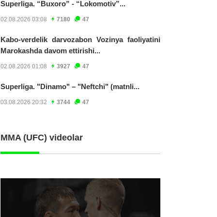
Superliga. “Buxoro” - “Lokomotiv”...
02.08.2026 03:08
7180
47
Kabo-verdelik darvozabon Vozinya faoliyatini
Marokashda davom ettirishi...
02.08.2026 01:08
3927
47
Superliga. "Dinamo" – "Neftchi" (matnli...
03.08.2026 20:32
3744
47
MMA (UFC) videolar