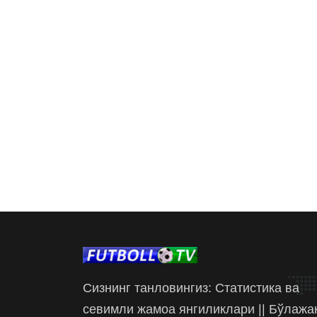
Сизнинг танловингиз: Статистика ва
севимли жамоа янгиликлари || Бўлажа