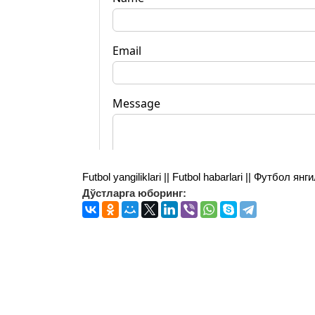
Futbol yangiliklari || Futbol habarlari || Футбол 
Дўстларга юборинг: