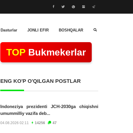
 Dasturlar
JONLI EFIR
BOSHQALAR
TOP
Bukmekerlar
ENG KO'P O'QILGAN POSTLAR
Indoneziya prezidenti JCH-2030ga chiqishni
umummilliy vazifa deb...
04.08.2026 02:11
14256
47