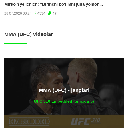
Mirko Yyelichich: "Birinchi bo'limni juda yomon...
28.07.2026 00:24
4534
47
MMA (UFC) videolar
ММА (UFC) - janglari
UFC 310 Embedded (эпизод 5)