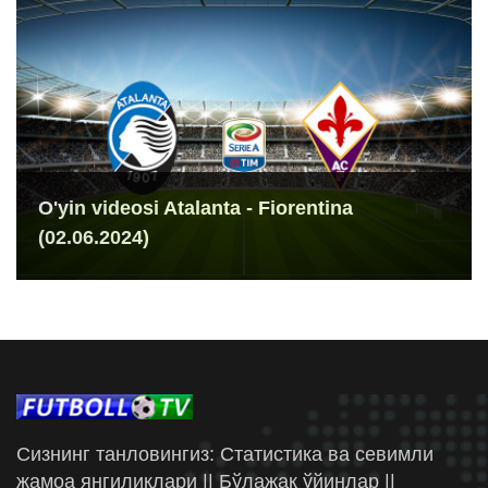
O'yin videosi Atalanta - Fiorentina
(02.06.2024)
Сизнинг танловингиз: Статистика ва севимли
жамоа янгиликлари || Бўлажак ўйинлар ||