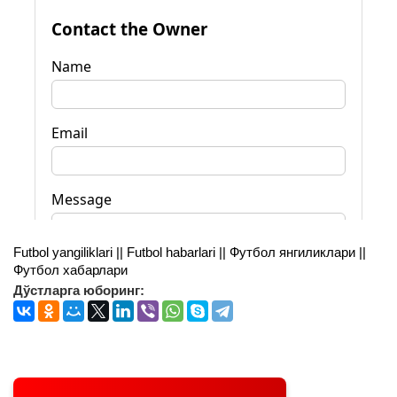
Futbol yangiliklari || Futbol habarlari || Футбол янгиликлари ||
Футбол хабарлари
Дўстларга юборинг: