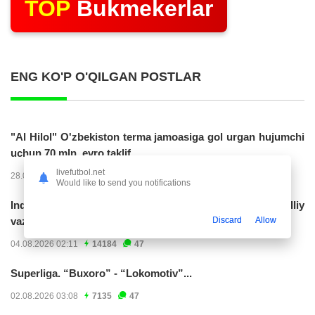
TOP
Bukmekerlar
ENG KO'P O'QILGAN POSTLAR
"Al Hilol" O'zbekiston terma jamoasiga gol urgan hujumchi
uchun 70 mln. evro taklif...
livefutbol.net
28.07.2026 01:56
17321
47
Would like to send you notifications
Indoneziya prezidenti JCH-2030ga chiqishni umummilliy
Discard
Allow
vazifa deb...
04.08.2026 02:11
14184
47
Superliga. “Buxoro” - “Lokomotiv”...
02.08.2026 03:08
7135
47