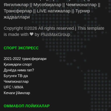
Янгиликлар || Мусобақалар || Чемпионатлар ||
Трансферлар || LIVE натижалар || Турнир
жадваллари
Copyright ©
2026 All rights reserved | This template
is made with
by
PlusMaxGroup
СПОРТ ЭКСПРЕСС
2021-2022 трансферлари
Қизиқарли спорт
Дунёда нима гап?
Бугунги ТВ-да
Чемпионатлар
UFC \ ММА
Кечаги ўйинлар
ОММАБОП ЛОЙИХАЛАР